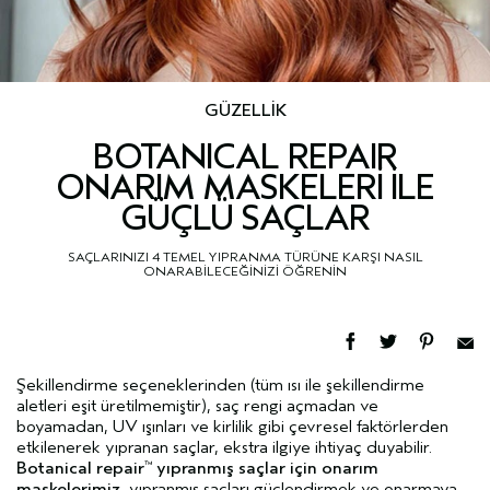
GÜZELLİK
BOTANICAL REPAIR
ONARIM MASKELERİ İLE
GÜÇLÜ SAÇLAR
SAÇLARINIZI 4 TEMEL YIPRANMA TÜRÜNE KARŞI NASIL
ONARABİLECEĞİNİZİ ÖĞRENİN
Şekillendirme seçeneklerinden (tüm ısı ile şekillendirme
aletleri eşit üretilmemiştir), saç rengi açmadan ve
boyamadan, UV ışınları ve kirlilik gibi çevresel faktörlerden
etkilenerek yıpranan saçlar, ekstra ilgiye ihtiyaç duyabilir.
Botanical repair
yıpranmış saçlar için onarım
™
maskelerimiz
, yıpranmış saçları güçlendirmek ve onarmaya