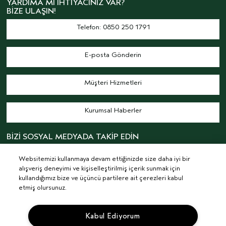
YARDIMA MI İHTIYACINIZ VAR?
BIZE ULAŞIN!
Telefon: 0850 250 1791
E-posta Gönderin
Müşteri Hizmetleri
Kurumsal Haberler
BİZİ SOSYAL MEDYADA TAKİP EDİN
Websitemizi kullanmaya devam ettiğinizde size daha iyi bir
alışveriş deneyimi ve kişiselleştirilmiş içerik sunmak için
kullandığımız bize ve üçüncü partilere ait çerezleri kabul
etmiş olursunuz.
© AVEDA CORP.
ŞARTLAR & KOŞULLAR
GIZLILIK POLITIKASI
Kabul Ediyorum