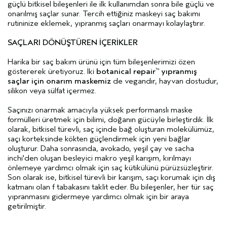
güçlü bitkisel bileşenleri ile ilk kullanımdan sonra bile güçlü ve
onarılmış saçlar sunar. Tercih ettiğiniz maskeyi saç bakımı
rutininize eklemek, yıpranmış saçları onarmayı kolaylaştırır.
SAÇLARI DÖNÜŞTÜREN İÇERİKLER
Harika bir saç bakım ürünü için tüm bileşenlerimizi özen
göstererek üretiyoruz. İki
botanical repair
yıpranmış
™
saçlar için onarım maskemiz
de vegandır, hayvan dostudur,
silikon veya sülfat içermez.
Saçınızı onarmak amacıyla yüksek performanslı maske
formülleri üretmek için bilimi, doğanın gücüyle birleştirdik. İlk
olarak, bitkisel türevli, saç içinde bağ oluşturan molekülümüz,
saçı korteksinde kökten güçlendirmek için yeni bağlar
oluşturur. Daha sonrasında, avokado, yeşil çay ve sacha
inchi'den oluşan besleyici makro yeşil karışım, kırılmayı
önlemeye yardımcı olmak için saç kütikülünü pürüzsüzleştirir.
Son olarak ise, bitkisel türevli bir karışım, saçı korumak için dış
katmanı olan f tabakasını taklit eder. Bu bileşenler, her tür saç
yıpranmasını gidermeye yardımcı olmak için bir araya
getirilmiştir.