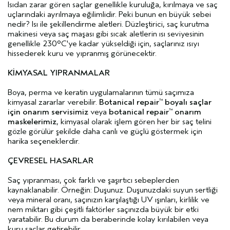
Isıdan zarar gören saçlar genellikle kuruluğa, kırılmaya ve saç
uçlarındaki ayrılmaya eğilimlidir. Peki bunun en büyük sebei
nedir? Isı ile şekillendirme aletleri. Düzleştirici, saç kurutma
makinesi veya saç maşası gibi sıcak aletlerin ısı seviyesinin
genellikle 230°C'ye kadar yükseldiği için, saçlarınız ısıyı
hissederek kuru ve yıpranmış görünecektir.
KİMYASAL YIPRANMALAR
Boya, perma ve keratin uygulamalarının tümü saçımıza
kimyasal zararlar verebilir.
Botanical repair
boyalı saçlar
™
için onarım servisimiz
veya
botanical repair
onarım
™
maskelerimiz
, kimyasal olarak işlem gören her bir saç telini
gözle görülür şekilde daha canlı ve güçlü göstermek için
harika seçeneklerdir.
ÇEVRESEL HASARLAR
Saç yıpranması, çok farklı ve şaşırtıcı sebeplerden
kaynaklanabilir. Örneğin: Duşunuz. Duşunuzdaki suyun sertliği
veya mineral oranı, saçınızın karşılaştığı UV ışınları, kirlilik ve
nem miktarı gibi çeşitli faktörler saçınızda büyük bir etki
yaratabilir. Bu durum da beraberinde kolay kırılabilen veya
kuru saçlar getirebilir.