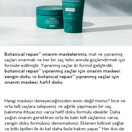
Botanical repair
onarım maskelerimiz
; mat ve yıpranmış
™
saçları onarmak ve her bir saç telini anında güçlendirmek için
formüle edilmiştir. Yıpranmış saçlar iki formül geliştirdik,
botanical repair
yıpranmış saçlar için onarım maskesi:
™
zengin doku
ve
botanical repair
yıpranmış saçlar için
™
onarım maskesi: hafif doku
.
Hangi maskeyi deneyeceğinizden emin değil misiniz? İnce ve
orta telli saçlara sahipseniz ve ağırlık yapmayan bir saç
bakımına ihtiyacınız varsa hafif doku formülü idealdir. Daha
yoğun onarım gerektiren orta ile kalın telli saçlarınız varsa,
zengin doku formülünü denemelisiniz. Eklenen bitkisel yağlar
ve bitki lipitleri ile iki kat daha fazla bakım yapar.
Her ikisi de
**