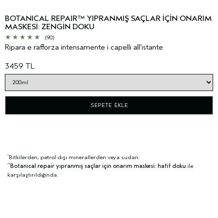
BOTANICAL REPAIR™ YIPRANMIŞ SAÇLAR İÇİN ONARIM
MASKESİ: ZENGİN DOKU
(90)
Ripara e rafforza intensamente i capelli all’istante
3459 TL
SEPETE EKLE
Bitkilerden, petrol dışı minerallerden veya sudan.
*
Botanical repair yıpranmış saçlar için onarım maskesi: hafif doku
ile
**
karşılaştırıldığında.