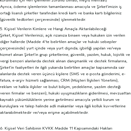
korunması için veri işlemenin zorunlu olması, meşru menfaat)
Ayrıca, ödeme işlemlerinin tamamlanması amacıyla ve Şirket’imizin iş
ortağı lisanslı şirketler tarafından kredi kartı ve banka kartı bilgileriniz
(güvenlik tedbirleri çerçevesinde) işlenmektedir.
5. Kişisel Verilerin Kimlere ve Hangi Amaçla Aktarılabileceği
Şirket, Kişisel Verilerinizi, açık rızanıza binaen veya hukuken izin verilen
diğer hallerde (Madde 4’te belirtilen amaçlar ve hukuki sebepler
çerçevesinde) yurt içinde veya yurt dışında; işbirliği yapılan ve/veya
hizmet alınan Şirket’in grup şirketlerine, güvenlik, yazılım, hukuk, lojistik ve
vergi benzeri alanlarda destek alınan danışmanlık ve destek firmalarına,
Şirket’in faaliyetleri ile ilgili yukarıda belirtilen amaçlar kapsamında sair
alanlarda destek veren üçüncü kişilere (SMS ve e-posta gönderimi, e-
fatura, e-arşiv hizmeti sağlanması, CRM (Müşteri İlişkileri Yönetimi),
reklam ve halkla ilişkiler ve bulut bilişim, yedekleme, yazılım desteği
veren firmalar ve benzeri), hukuki uyuşmazlıkların giderilmesi, mevzuattan
kaynaklı yükümlülüklerin yerine getirilmesi amacıyla yetkili kurum ve
kuruluşlara ve talep halinde adli makamlar veya ilgili kolluk kuvvetlerine
aktarabilmektedir ve/veya erişme açabilmektedir.
6. Kişisel Veri Sahibinin KVKK Madde 11 Kapsamındaki Hakları