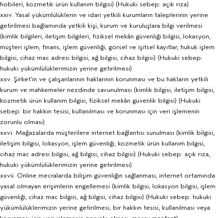
hobileri, kozmetik ürün kullanım bilgisi) (Hukuki sebep: açık rıza)
xxiv. Yasal yükümlülüklerin ve idari yetkili kurumların taleplerinin yerine
getirilmesi bağlamında yetkili kişi, kurum ve kuruluşlara bilgi verilmesi
(kimlik bilgileri, iletişim bilgileri, fiziksel mekân güvenliği bilgisi, lokasyon,
müşteri işlem, finans, işlem güvenliği, görsel ve işitsel kayıtlar, hukuk işlem
bilgisi, cihaz mac adresi bilgisi, ağ bilgisi, cihaz bilgisi) (Hukuki sebep:
hukuki yükümlülüklerimizin yerine getirilmesi)
xxv. Şirket’in ve çalışanlarının haklarının korunması ve bu hakların yetkili
kurum ve mahkemeler nezdinde savunulması (kimlik bilgisi, iletişim bilgisi,
kozmetik ürün kullanım bilgisi, fiziksel mekân güvenlik bilgisi) (Hukuki
sebep: bir hakkın tesisi, kullanılması ve korunması için veri işlemenin
zorunlu olması)
xxvi. Mağazalarda müşterilere internet bağlantısı sunulması (kimlik bilgisi,
iletişim bilgisi, lokasyon, işlem güvenliği, kozmetik ürün kullanım bilgisi,
cihaz mac adresi bilgisi, ağ bilgisi, cihaz bilgisi) (Hukuki sebep: açık rıza,
hukuki yükümlülüklerimizin yerine getirilmesi)
xxvii. Online mecralarda bilişim güvenliğin sağlanması, internet ortamında
yasal olmayan erişimlerin engellemesi (kimlik bilgisi, lokasyon bilgisi, işlem
güvenliği, cihaz mac bilgisi, ağ bilgisi, cihaz bilgisi) (Hukuki sebep: hukuki
yükümlülüklerimizin yerine getirilmesi, bir hakkın tesisi, kullanılması veya