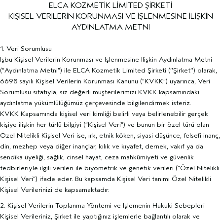
ELCA KOZMETİK LİMİTED ŞİRKETİ
KİŞİSEL VERİLERİN KORUNMASI VE İŞLENMESİNE İLİŞKİN
AYDINLATMA METNİ
1. Veri Sorumlusu
İşbu Kişisel Verilerin Korunması ve İşlenmesine İlişkin Aydınlatma Metni
(“Aydınlatma Metni”) ile ELCA Kozmetik Limited Şirketi (‘’Şirket’’) olarak,
6698 sayılı Kişisel Verilerin Korunması Kanunu (“KVKK”) uyarınca, Veri
Sorumlusu sıfatıyla, siz değerli müşterilerimizi KVKK kapsamındaki
aydınlatma yükümlülüğümüz çerçevesinde bilgilendirmek isteriz.
KVKK Kapsamında kişisel veri kimliği belirli veya belirlenebilir gerçek
kişiye ilişkin her türlü bilgiyi (“Kişisel Veri”) ve bunun bir özel türü olan
Özel Nitelikli Kişisel Veri ise, ırk, etnik köken, siyasi düşünce, felsefi inanç,
din, mezhep veya diğer inançlar, kılık ve kıyafet, dernek, vakıf ya da
sendika üyeliği, sağlık, cinsel hayat, ceza mahkûmiyeti ve güvenlik
tedbirleriyle ilgili verileri ile biyometrik ve genetik verileri (“Özel Nitelikli
Kişisel Veri”) ifade eder. Bu kapsamda Kişisel Veri tanımı Özel Nitelikli
Kişisel Verilerinizi de kapsamaktadır.
2. Kişisel Verilerin Toplanma Yöntemi ve İşlemenin Hukuki Sebepleri
Kişisel Verileriniz, Şirket ile yaptığınız işlemlerle bağlantılı olarak ve