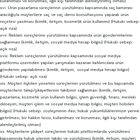
kullanılması ve korunması, ilgili kişi tarafından alenileştirilmiş olması)
xvi. Ürün pazarlama süreçlerinin yürütülmesi kapsamında saç kamerası
aracılığıyla müşterilere saç ve saç derisi konsültasyonu yaparak ürün
reçetesi yazılması (kimlik, iletişim, kozmetik ürün kullanımı) (Hukuki sebep:
açık rıza)
xvii. Reklam süreçlerinin yürütülmesi kapsamında ürün gönderimlerinin
sağlanması (kimlik, iletişim, sosyal medya hesap bilgisi) (Hukuki sebep:
açık rıza)
xviii. Reklam süreçlerinin yürütülmesi kapsamında sosyal medya
platformu üzerinden yapılan yarışmaları kazanan katılımcılara ürün
gönderimi yapılabilmesi (kimlik, iletişim, sosyal medya hesap bilgisi)
(Hukuki sebep: açık rıza)
xix. Müşteri ilişkileri yönetimi süreçlerinin yürütülmesi ve bu kapsamda
müşterilerin talep/şikayetlerinin takibinin sağlanması (kimlik, iletişim,
pazarlama, kozmetik ürün kullanım bilgisi, işlem güvenliği, finans, mesleki
deneyim, müşteri işlem ve sosyal medya hesap bilgisi, müşteri hobileri
bilgisi) (Hukuki sebep: sözleşmenin ifası, hukuk yükümlülüklerimizin yerine
getirilmesi, bir hakkın tesisi, kullanılması ve korunması, ilgili kişi tarafından
alenileştirilmiş olması)
xx. Müşterilerin şikâyet süreçlerinin hukuki platformlarda yürütülmesi
kapsamında hukuk işlerinin takibi ve yürütülmesi (kimlik, iletişim, müşteri