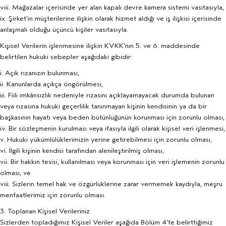
viii. Mağazalar içerisinde yer alan kapalı devre kamera sistemi vasıtasıyla,
ix. Şirket’in müşterilerine ilişkin olarak hizmet aldığı ve iş ilişkisi içerisinde
anlaşmalı olduğu üçüncü kişiler vasıtasıyla.
Kişisel Verilerin işlenmesine ilişkin KVKK’nın 5. ve 6. maddesinde
belirtilen hukuki sebepler aşağıdaki gibidir:
i. Açık rızanızın bulunması,
ii. Kanunlarda açıkça öngörülmesi,
iii. Fiili imkânsızlık nedeniyle rızasını açıklayamayacak durumda bulunan
veya rızasına hukuki geçerlilik tanınmayan kişinin kendisinin ya da bir
başkasının hayatı veya beden bütünlüğünün korunması için zorunlu olması,
iv. Bir sözleşmenin kurulması veya ifasıyla ilgili olarak kişisel veri işlenmesi,
v. Hukuki yükümlülüklerimizin yerine getirebilmesi için zorunlu olması,
vi. İlgili kişinin kendisi tarafından alenileştirilmiş olması,
vii. Bir hakkın tesisi, kullanılması veya korunması için veri işlemenin zorunlu
olması, ve
viii. Sizlerin temel hak ve özgürlüklerine zarar vermemek kaydıyla, meşru
menfaatlerimiz için zorunlu olması.
3. Toplanan Kişisel Verileriniz
Sizlerden topladığımız Kişisel Veriler aşağıda Bölüm 4'te belirttiğimiz