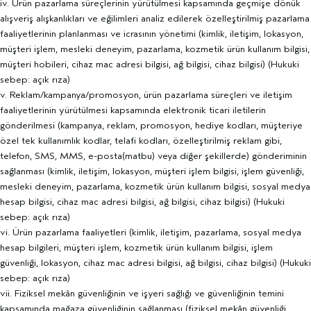
iv. Ürün pazarlama süreçlerinin yürütülmesi kapsamında geçmişe dönük
alışveriş alışkanlıkları ve eğilimleri analiz edilerek özelleştirilmiş pazarlama
faaliyetlerinin planlanması ve icrasının yönetimi (kimlik, iletişim, lokasyon,
müşteri işlem, mesleki deneyim, pazarlama, kozmetik ürün kullanım bilgisi,
müşteri hobileri, cihaz mac adresi bilgisi, ağ bilgisi, cihaz bilgisi) (Hukuki
sebep: açık rıza)
v. Reklam/kampanya/promosyon, ürün pazarlama süreçleri ve iletişim
faaliyetlerinin yürütülmesi kapsamında elektronik ticari iletilerin
gönderilmesi (kampanya, reklam, promosyon, hediye kodları, müşteriye
özel tek kullanımlık kodlar, telafi kodları, özelleştirilmiş reklam gibi,
telefon, SMS, MMS, e-posta(matbu) veya diğer şekillerde) gönderiminin
sağlanması (kimlik, iletişim, lokasyon, müşteri işlem bilgisi, işlem güvenliği,
mesleki deneyim, pazarlama, kozmetik ürün kullanım bilgisi, sosyal medya
hesap bilgisi, cihaz mac adresi bilgisi, ağ bilgisi, cihaz bilgisi) (Hukuki
sebep: açık rıza)
vi. Ürün pazarlama faaliyetleri (kimlik, iletişim, pazarlama, sosyal medya
hesap bilgileri, müşteri işlem, kozmetik ürün kullanım bilgisi, işlem
güvenliği, lokasyon, cihaz mac adresi bilgisi, ağ bilgisi, cihaz bilgisi) (Hukuki
sebep: açık rıza)
vii. Fiziksel mekân güvenliğinin ve işyeri sağlığı ve güvenliğinin temini
kapsamında mağaza güvenliğinin sağlanması (fiziksel mekân güvenliği