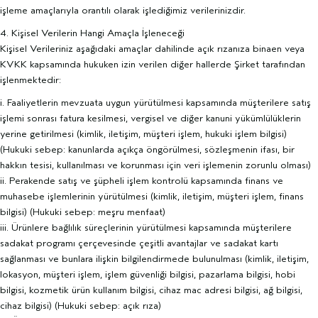
işleme amaçlarıyla orantılı olarak işlediğimiz verilerinizdir.
4. Kişisel Verilerin Hangi Amaçla İşleneceği
Kişisel Verileriniz aşağıdaki amaçlar dahilinde açık rızanıza binaen veya
KVKK kapsamında hukuken izin verilen diğer hallerde Şirket tarafından
işlenmektedir:
i. Faaliyetlerin mevzuata uygun yürütülmesi kapsamında müşterilere satış
işlemi sonrası fatura kesilmesi, vergisel ve diğer kanuni yükümlülüklerin
yerine getirilmesi (kimlik, iletişim, müşteri işlem, hukuki işlem bilgisi)
(Hukuki sebep: kanunlarda açıkça öngörülmesi, sözleşmenin ifası, bir
hakkın tesisi, kullanılması ve korunması için veri işlemenin zorunlu olması)
ii. Perakende satış ve şüpheli işlem kontrolü kapsamında finans ve
muhasebe işlemlerinin yürütülmesi (kimlik, iletişim, müşteri işlem, finans
bilgisi) (Hukuki sebep: meşru menfaat)
iii. Ürünlere bağlılık süreçlerinin yürütülmesi kapsamında müşterilere
sadakat programı çerçevesinde çeşitli avantajlar ve sadakat kartı
sağlanması ve bunlara ilişkin bilgilendirmede bulunulması (kimlik, iletişim,
lokasyon, müşteri işlem, işlem güvenliği bilgisi, pazarlama bilgisi, hobi
bilgisi, kozmetik ürün kullanım bilgisi, cihaz mac adresi bilgisi, ağ bilgisi,
cihaz bilgisi) (Hukuki sebep: açık rıza)