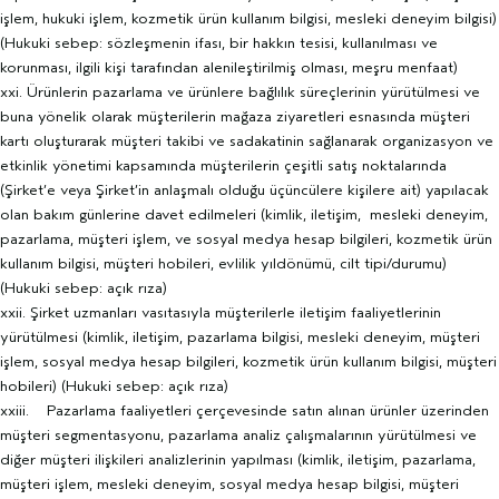
işlem, hukuki işlem, kozmetik ürün kullanım bilgisi, mesleki deneyim bilgisi)
(Hukuki sebep: sözleşmenin ifası, bir hakkın tesisi, kullanılması ve
korunması, ilgili kişi tarafından alenileştirilmiş olması, meşru menfaat)
xxi. Ürünlerin pazarlama ve ürünlere bağlılık süreçlerinin yürütülmesi ve
buna yönelik olarak müşterilerin mağaza ziyaretleri esnasında müşteri
kartı oluşturarak müşteri takibi ve sadakatinin sağlanarak organizasyon ve
etkinlik yönetimi kapsamında müşterilerin çeşitli satış noktalarında
(Şirket’e veya Şirket’in anlaşmalı olduğu üçüncülere kişilere ait) yapılacak
olan bakım günlerine davet edilmeleri (kimlik, iletişim, mesleki deneyim,
pazarlama, müşteri işlem, ve sosyal medya hesap bilgileri, kozmetik ürün
kullanım bilgisi, müşteri hobileri, evlilik yıldönümü, cilt tipi/durumu)
(Hukuki sebep: açık rıza)
xxii. Şirket uzmanları vasıtasıyla müşterilerle iletişim faaliyetlerinin
yürütülmesi (kimlik, iletişim, pazarlama bilgisi, mesleki deneyim, müşteri
işlem, sosyal medya hesap bilgileri, kozmetik ürün kullanım bilgisi, müşteri
hobileri) (Hukuki sebep: açık rıza)
xxiii. Pazarlama faaliyetleri çerçevesinde satın alınan ürünler üzerinden
müşteri segmentasyonu, pazarlama analiz çalışmalarının yürütülmesi ve
diğer müşteri ilişkileri analizlerinin yapılması (kimlik, iletişim, pazarlama,
müşteri işlem, mesleki deneyim, sosyal medya hesap bilgisi, müşteri