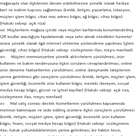
mağazayla olan ilişkilerinin devam edebilmesine yönelik olarak hediye
kart ve indirim kuponu sağlanması (kimlik, iletişim, pazarlama, lokasyon,
müşteri işlem bilgisi, cihaz mac adresi bilgisi, ağ bilgisi, cihaz bilgisi)
(Hukuki sebep: açık rıza)
xiii. Müşterilerin mağaza içinde veya müşteri kartlarında konumlandırılmış
QR kodlar aracılığıyla faydalanmak veya satın almak istedikleri hizmete/
ürüne yönelik olarak ilgili internet sitelerine yönlendirme yapılması (işlem
güvenliği, cihaz bilgisi) (Hukuki sebep: sözleşmenin ifası, meşru menfaat)
xiv. Müşteri memnuniyetine yönelik aktivitelerin yürütülmesi, ürün
kullanımı ve bakım randevusuna ilişkin soruların cevaplandırılması, online
ürün deneme faaliyetlerinin yürütülmesi, online danışmanlık taleplerinin
yerine getirilmesi gibi süreçlerin yürütülmesi (kimlik, iletişim, müşteri işlem,
işlem güvenliği, kozmetik ürün kullanım bilgisi, mesleki deneyim, sosyal
medya hesap bilgisi, görsel ve işitsel kayıtlar) (Hukuki sebep: açık rıza,
sözleşmenin ifası, meşru menfaat)
xv. Mal satış sonrası destek hizmetlerinin yürütülmesi kapsamında
memnun kalınmayan ve iade edilmiş ürünlere ilişkin süreçlerin yürütülmesi
(kimlik, iletişim, müşteri işlem, işlem güvenliği, kozmetik ürün kullanım
bilgisi, finans, sosyal medya hesap bilgisi) (Hukuki sebep: sözleşmenin
ifası, hukuk yükümlülüklerimizin yerine getirilmesi, bir hakkın tesisi,