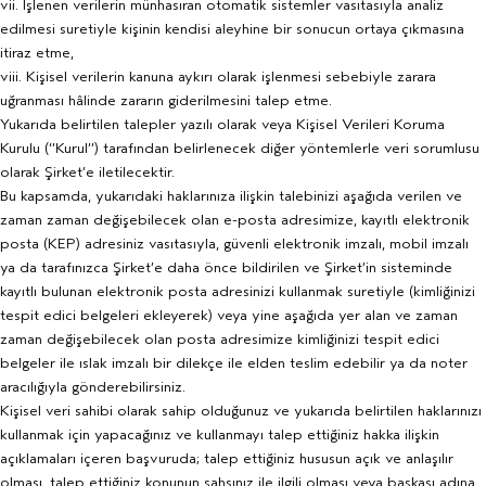
vii. İşlenen verilerin münhasıran otomatik sistemler vasıtasıyla analiz
edilmesi suretiyle kişinin kendisi aleyhine bir sonucun ortaya çıkmasına
itiraz etme,
viii. Kişisel verilerin kanuna aykırı olarak işlenmesi sebebiyle zarara
uğranması hâlinde zararın giderilmesini talep etme.
Yukarıda belirtilen talepler yazılı olarak veya Kişisel Verileri Koruma
Kurulu (‘’Kurul’’) tarafından belirlenecek diğer yöntemlerle veri sorumlusu
olarak Şirket’e iletilecektir.
Bu kapsamda, yukarıdaki haklarınıza ilişkin talebinizi aşağıda verilen ve
zaman zaman değişebilecek olan e-posta adresimize, kayıtlı elektronik
posta (KEP) adresiniz vasıtasıyla, güvenli elektronik imzalı, mobil imzalı
ya da tarafınızca Şirket’e daha önce bildirilen ve Şirket’in sisteminde
kayıtlı bulunan elektronik posta adresinizi kullanmak suretiyle (kimliğinizi
tespit edici belgeleri ekleyerek) veya yine aşağıda yer alan ve zaman
zaman değişebilecek olan posta adresimize kimliğinizi tespit edici
belgeler ile ıslak imzalı bir dilekçe ile elden teslim edebilir ya da noter
aracılığıyla gönderebilirsiniz.
Kişisel veri sahibi olarak sahip olduğunuz ve yukarıda belirtilen haklarınızı
kullanmak için yapacağınız ve kullanmayı talep ettiğiniz hakka ilişkin
açıklamaları içeren başvuruda; talep ettiğiniz hususun açık ve anlaşılır
olması, talep ettiğiniz konunun şahsınız ile ilgili olması veya başkası adına