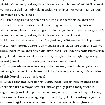
bilgisi, görsel ve işitsel kayıtlar) (Hukuki sebep: hukuki yükümlülüklerimizin
yerine getirebilmesi, bir hakkın tesisi, kullanılması ve korunması için veri
işlemenin zorunlu olması)
viii. Firma bağlılık süreçlerinin yürütülmesi kapsamında müşterilerin
internet sitesi üzerinden üyeliklerinin sağlanması ve bu üyeliklerine
istinaden karşılama e-postası gönderilmesi (kimlik, iletişim, işlem güvenliği
bilgisi, görsel ve işitsel kayıtlar) (Hukuki sebep: açık rıza)
ix. Mal ve hizmet alım ve satış süreçlerinin yürütülmesi ve bu kapsamda
müşterilerin internet üzerinden mağazalardan alacakları ürünleri rezerve
edebilmesi ve müşterilerin satın almış oldukları ürünlerin satış işlemlerinin
gerçekleştirilmesi (kimlik, iletişim, müşteri işlem, finans, işlem güvenliği
bilgisi) (Hukuki sebep: sözleşmenin kurulması ve ifası)
x. Ürün pazarlama süreçlerinin yürütülmesine yönelik olarak Şirket e-
bülten gönderiminin sağlanması (kimlik, iletişim, pazarlama, müşteri işlem
bilgisi) (Hukuki sebep: açık rıza)
xi. Ürün pazarlama süreçlerinin yürütülmesi kapsamında internet sitesi
üzerinden ürün almayan üyelerin siteye geri çağrılma faaliyetlerinin
sağlanması (kimlik, iletişim ve pazarlama, müşteri işlem, lokasyon bilgisi,
cihaz mac adresi bilgisi, ağ bilgisi, cihaz bilgisi) (Hukuki sebep: açık rıza)
xii. Firma bağlılık süreçlerinin yürütülmesi kapsamında müşterilerin