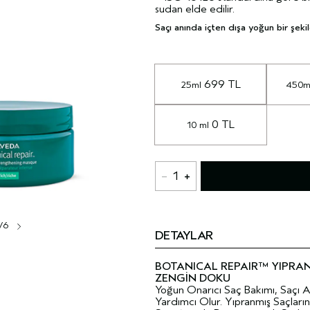
sudan elde edilir.
Saçı anında içten dışa yoğun bir şek
 699 TL
25ml
450m
 0 TL
10 ml
1
/6
DETAYLAR
BOTANICAL REPAIR™ YIPRAN
ZENGİN DOKU
Yoğun Onarıcı Saç Bakımı, Saçı
Yardımcı Olur. Yıpranmış Saçları