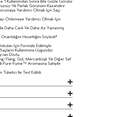
 1 Kullanımdan Sonra Bile Gözle Görülür
rüzsüz Ve Parlak Görünüm Kazandırır.
Korumaya Yardımcı Olmak Için Saçı
ayı Önlemeye Yardımcı Olmak Için
nda Daha Canlı Ve Daha Az Yıpranmış
Onarıldığını Hissettiğini Söyledi*
okuları Için Formüle Edilmiştir.
Saçların Kullanımına Uygundur.
yvan Dostu.
ang-Ylang, Gül, Mercanköşk Ve Diğer Saf
ndi Pure-Fume™ Aromasına Sahiptir.
Tüketici Ile Test Edildi.