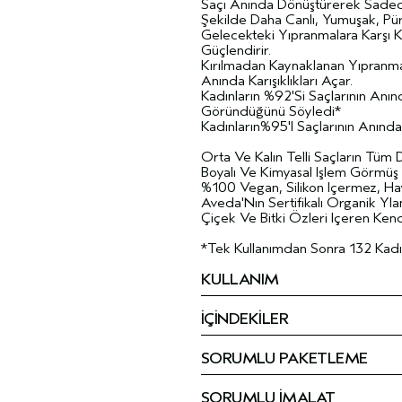
Saçı Anında Dönüştürerek Sadece
Şekilde Daha Canlı, Yumuşak, Pü
Gelecekteki Yıpranmalara Karşı 
Güçlendirir.
Kırılmadan Kaynaklanan Yıpranm
Anında Karışıklıkları Açar.
Kadınların %92'Si Saçlarının Anı
Göründüğünü Söyledi*
Kadınların%95'I Saçlarının Anında 
Orta Ve Kalın Telli Saçların Tüm D
Boyalı Ve Kimyasal Işlem Görmüş 
%100 Vegan, Silikon Içermez, Ha
Aveda'Nın Sertifikalı Organik Yl
Çiçek Ve Bitki Özleri Içeren Ke
*Tek Kullanımdan Sonra 132 Kadın 
KULLANIM
İÇİNDEKİLER
SORUMLU PAKETLEME
SORUMLU İMALAT