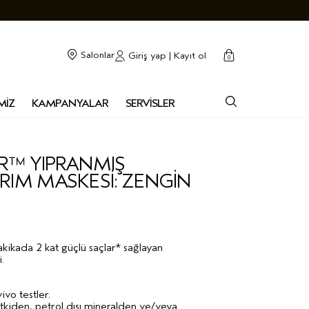
cart
kapalı
Salonlar
Giriş yap | Kayıt ol
0
MİZ
KAMPANYALAR
SERVİSLER
IR™ YIPRANMIŞ
RIM MASKESİ: ZENGİN
kikada 2 kat güçlü saçlar* sağlayan
.
ivo testler.
kiden, petrol dışı mineralden ve/veya