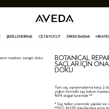
İ
ŞEKİLLENDİRME
CİLT&VÜCUT
ERKEK BAKIMI
HİKAYE
BOTANICAL REPA
narim maskesi̇: zengi̇n doku
SAÇLAR İÇİN ONA
DOKU
Tüm saç yıpranmalarına karşı 2 da
yoğun formüllü saç bakım maskesi
%94 doğal türevlidir.**
* Saç telleri üzerinde yapılan ex-v
**ISO 16128 standardına göre bit