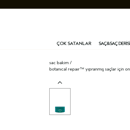
ÇOK SATANLAR
SAÇ&SAÇ DERİS
sac bakim
/
botanical repair™ yipranmiş saçlar i̇çi̇n o