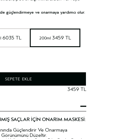
ilde güçlendirmeye ve onarmaya yardımcı olur.
 6035 TL
 3459 TL
l
200ml
SEPETE EKLE
3459 TL
MIŞ SAÇLAR İÇİN ONARIM MASKESİ:
 Anında Güçlendirir Ve Onarmaya
n Görünümünü Düzeltir.