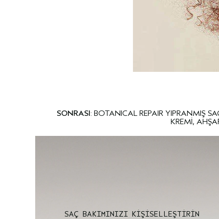
SONRASI
: BOTANICAL REPAIR YIPRANMIŞ 
KREMİ, AHŞA
SAÇ BAKIMINIZI KİŞİSELLEŞTİRİN