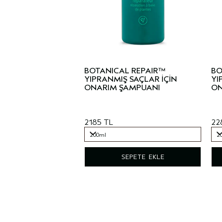
BOTANICAL REPAIR™
BO
YIPRANMIŞ SAÇLAR İÇİN
YI
ONARIM ŞAMPUANI
ON
2185 TL
22
200ml
2
200ml
2
SEPETE EKLE