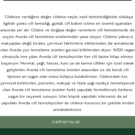
Cildinize verdiğiniz değer cildinizi neyle, nasıl temizlediğinizle oldukça
ilgilidir çünkü cilt temizliği, günlük cilt bakım rutinin en önemli aşamaları
arasında yer alır. Cildine ve doğaya değer verenlerin cilt temizlemede de
seçimi Aveda cilt temizleme ürünlerinden yana oluyor. Cildinizi yalnızca
makyajdan değil; kirden, çevresel faktörlerin etkilerinden de arındıracak
olan Aveda yüz temizleme ürünleri gücünü bitkilerden alıyor. %100 vegan
olmasıyla öne çıkan Aveda cilt temizleyiciler her cilt tipine hitap etmeyi
başarıyor. Normal, yağlı, hassas, kuru ya da karma ciltliler için özel olarak
geliştirilen Aveda cilt temizleme ürünleri arasından siz de kendi cilt
tipinize en uygun olan ürünü kolayca bulabilirsiniz. Cildinizdeki kiri,
çevresel kirleticileri, pürüzleri, makyajı ve fazla yağı nazikçe temizleyecek
olan Aveda cilt temizleme ürünleri farklı yapıdaki formülleriyle herkese
uygun bir seçenek sunuyor. İster köpük yapıdaki isterseniz de jel
yapıdaki Aveda cilt temizleyicileri ile cildinizi kusursuz bir şekilde kirden
arındırabilirsiniz.
KAMPANYALAR