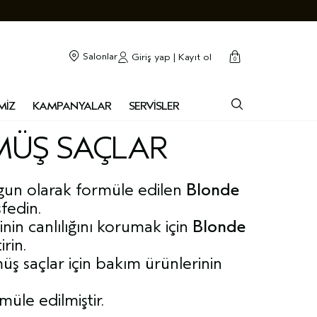
cart
kapalı
Salonlar
Giriş yap | Kayıt ol
0
MİZ
KAMPANYALAR
SERVİSLER
RMÜŞ SAÇLAR
uygun olarak formüle edilen
Blonde
fedin.
nin canlılığını korumak için
Blonde
irin.
üş saçlar için bakım ürünlerinin
üle edilmiştir.