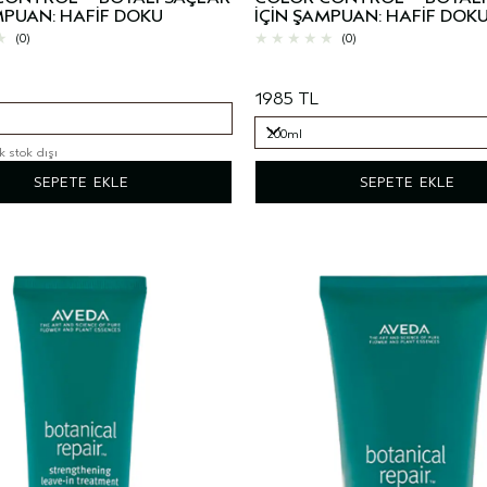
MPUAN: HAFİF DOKU
İÇİN ŞAMPUAN: HAFİF DOK
(0)
(0)
1985 TL
200ml
k stok dışı
200ml
SEPETE EKLE
SEPETE EKLE