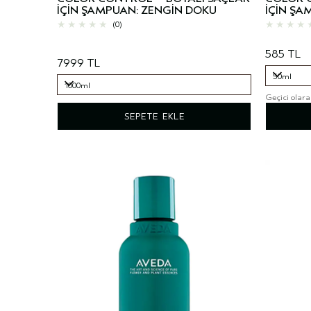
İÇİN ŞAMPUAN: ZENGİN DOKU
İÇİN ŞA
(0)
585 TL
7999 TL
50ml
1000ml
Geçici olara
50ml
1000ml
SEPETE EKLE