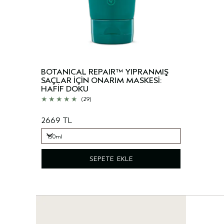
BOTANICAL REPAIR™ YIPRANMIŞ
SAÇLAR İÇİN ONARIM MASKESİ:
HAFİF DOKU
(29)
2669 TL
150ml
150ml
SEPETE EKLE