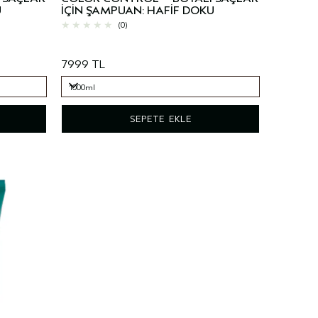
U
İÇİN ŞAMPUAN: HAFİF DOKU
(0)
7999 TL
1000ml
1000ml
SEPETE EKLE