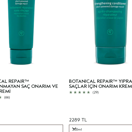
CAL REPAIR™
BOTANICAL REPAIR™ YIPR
NMAYAN SAÇ ONARIM VE
SAÇLAR İÇİN ONARIM KREM
REMİ
(29)
(66)
2289 TL
200ml