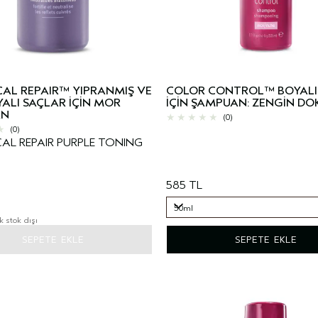
AL REPAIR™ YIPRANMIŞ VE
COLOR CONTROL™ BOYALI
YALI SAÇLAR İÇİN MOR
İÇİN ŞAMPUAN: ZENGİN DO
AN
(0)
(0)
AL REPAIR PURPLE TONING
585 TL
50ml
k stok dışı
50ml
SEPETE EKLE
SEPETE EKLE