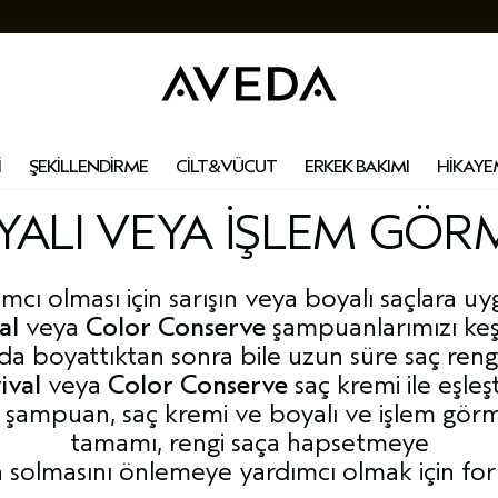
İ
ŞEKİLLENDİRME
CİLT&VÜCUT
ERKEK BAKIMI
HİKAYE
OYALI VEYA İŞLEM GÖ
mcı olması için sarışın veya boyalı saçlara 
al
veya
Color Conserve
şampuanlarımızı keş
nda boyattıktan sonra bile uzun süre saç rengi
ival
veya
Color Conserve
saç kremi ile eşleşt
ren şampuan, saç kremi ve boyalı ve işlem görm
tamamı, rengi saça hapsetmeye
n solmasını önlemeye yardımcı olmak için form