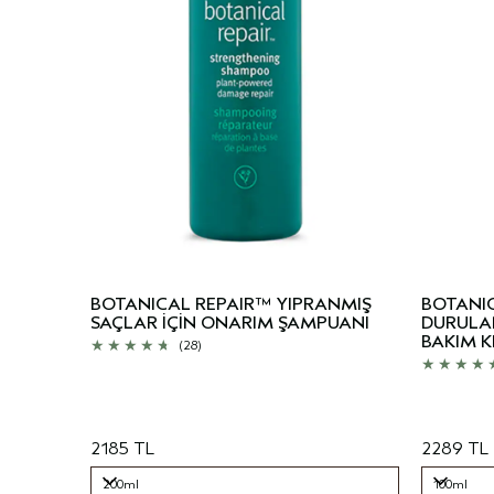
BOTANICAL REPAIR™ YIPRANMIŞ
BOTANI
SAÇLAR İÇİN ONARIM ŞAMPUANI
DURULA
BAKIM K
(28)
2185 TL
2289 TL
200ml
100ml