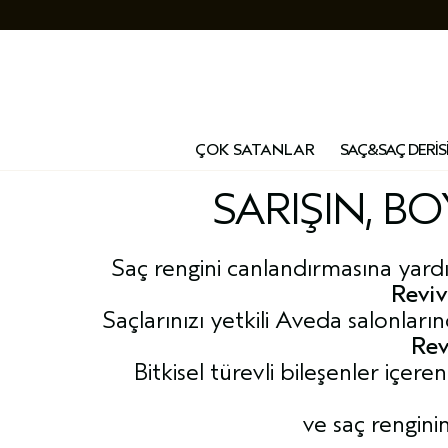
ÇOK SATANLAR
SAÇ&SAÇ DERİS
SARIŞIN, B
Saç rengini canlandırmasına yardı
Reviv
Saçlarınızı yetkili Aveda salonları
Rev
Bitkisel türevli bileşenler içe
ve saç rengini