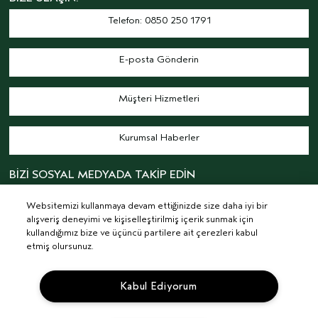
Telefon: 0850 250 1791
E-posta Gönderin
Müşteri Hizmetleri
Kurumsal Haberler
BİZİ SOSYAL MEDYADA TAKİP EDİN
Websitemizi kullanmaya devam ettiğinizde size daha iyi bir
alışveriş deneyimi ve kişiselleştirilmiş içerik sunmak için
kullandığımız bize ve üçüncü partilere ait çerezleri kabul
etmiş olursunuz.
© AVEDA CORP.
ŞARTLAR & KOŞULLAR
GIZLILIK POLITIKASI
Kabul Ediyorum
İLGI ALANINA DAYALI REKLAMLAR
KVKK AYDINLATMA METNİ