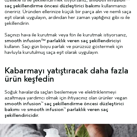
özellikle ısı ile şekillendirmek istiyorsanız,
smooth infusion™
saç şekillendirme öncesi düzleştirici bakımı
kullanmanızı
öneririz. Üründen ellerinize küçük bir parça alın ve nemli saça
eşit olarak uygulayın, ardından her zaman yaptığınız gibi ısı ile
şekillendirin.
Saçınızı hava ile kurutmak veya fön ile kurutmak istiyorsanız,
smooth infusion™ parlaklık veren saç şekillendiriciyi
kullanın. Saçı gün boyu parlak ve pürüzsüz göstermek için
havluyla kurutulmuş saça eşit olarak uygulayın.
Kabarmayı yatıştıracak daha fazla
ürün keşfedin
Soğuk havalarda saçları beslemeye ve elektriklenmeyi
azaltmaya yardımcı olmak için ihtiyacınız olan ürünler vegan
smooth infusion
saç şekillendirme öncesi düzleştirici
™
bakımı
ve
smooth infusion
parlaklık veren saç
™
şekillendiricidir.