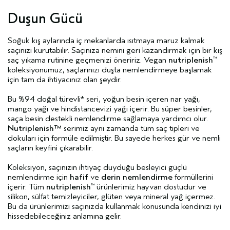
Duşun Gücü
Soğuk kış aylarında iç mekanlarda ısıtmaya maruz kalmak
saçınızı kurutabilir. Saçınıza nemini geri kazandırmak için bir kış
saç yıkama rutinine geçmenizi öneririz. Vegan
nutriplenish
™
koleksiyonumuz, saçlarınızı duşta nemlendirmeye başlamak
için tam da ihtiyacınız olan şeydir.
Bu %94 doğal türevli* seri, yoğun besin içeren nar yağı,
mango yağı ve hindistancevizi yağı içerir. Bu süper besinler,
saça besin destekli nemlendirme sağlamaya yardımcı olur.
Nutriplenish™
serimiz aynı zamanda tüm saç tipleri ve
dokuları için formüle edilmiştir. Bu sayede herkes gür ve nemli
saçların keyfini çıkarabilir.
Koleksiyon, saçınızın ihtiyaç duyduğu besleyici güçlü
nemlendirme için
hafif
ve
derin nemlendirme
formüllerini
içerir. Tüm
nutriplenish
ürünlerimiz hayvan dostudur ve
™
silikon, sülfat temizleyiciler, glüten veya mineral yağ içermez.
Bu da ürünlerimizi saçınızda kullanmak konusunda kendinizi iyi
hissedebileceğiniz anlamına gelir.