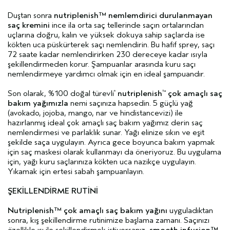
Duştan sonra
nutriplenish™ nemlemdirici durulanmayan
saç kremini
ince ila orta saç tellerinde saçın ortalarından
uçlarına doğru, kalın ve yüksek dokuya sahip saçlarda ise
kökten uca püskürterek saçı nemlendirin. Bu hafif sprey, saçı
72 saate kadar nemlendirirken 230 dereceye kadar ısıyla
şekillendirmeden korur. Şampuanlar arasında kuru saçı
nemlendirmeye yardımcı olmak için en ideal şampuandır.
Son olarak, %100 doğal türevli
nutriplenish
çok amaçlı saç
*
™
bakım yağımızla
nemi saçınıza hapsedin. 5 güçlü yağ
(avokado, jojoba, mango, nar ve hindistancevizi) ile
hazırlanmış ideal çok amaçlı saç bakım yağımız derin saç
nemlendirmesi ve parlaklık sunar. Yağı elinize sıkın ve eşit
şekilde saça uygulayın. Ayrıca gece boyunca bakım yapmak
için saç maskesi olarak kullanmayı da öneriyoruz. Bu uygulama
için, yağı kuru saçlarınıza kökten uca nazikçe uygulayın.
Yıkamak için ertesi sabah şampuanlayın.
ŞEKİLLENDİRME RUTİNİ
Nutriplenish™ çok amaçlı saç bakım yağını
uyguladıktan
sonra, kış şekillendirme rutinimize başlama zamanı. Saçınızı