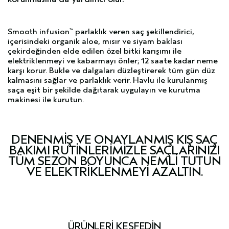
Smooth infusion
parlaklık veren saç şekillendirici,
™
içerisindeki organik aloe, mısır ve siyam baklası
çekirdeğinden elde edilen özel bitki karışımı ile
elektriklenmeyi ve kabarmayı önler; 12 saate kadar neme
karşı korur. Bukle ve dalgaları düzleştirerek tüm gün düz
kalmasını sağlar ve parlaklık verir. Havlu ile kurulanmış
saça eşit bir şekilde dağıtarak uygulayın ve kurutma
makinesi ile kurutun.
DENENMIŞ VE ONAYLANMIŞ KIŞ SAÇ
BAKIMI RUTINLERIMIZLE SAÇLARINIZI
TÜM SEZON BOYUNCA NEMLI TUTUN
VE ELEKTRIKLENMEYI AZALTIN.
ÜRÜNLERİ KEŞFEDİN