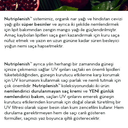
Nutriplenish
sistemimiz, organik nar yağı ve hindistan cevizi
™
yağı gibi
süper besinler
ve ayrıca iki şekilde nemlendirmek
için lipit bakımından zengin mango yağı ile güçlendirilmiştir.
Amaç kaybolan lipitleri saça geri kazandırmak için kuru saça
nüfuz etmek ve yazın en uzun gününe kadar süren besleyici
yoğun nemi saça hapsetmektir.
Nutriplenish
ayrıca yılın herhangi bir zamanında güneşi
™
içinize çekmenizi sağlar. UV ışınları saçtaki en önemli lipidleri
tüketebildiğinden, güneşin kurutucu etkilerine karşı korumak
için UV korumasını kullanmak saçı parlak ve nemli tutmak için
çok önemlidir.
Nutriplenish
koleksiyonundaki iki ürün:
™
nemlendirici durulanmayan saç kremi
ve
YENİ günlük
nemlendirici bakım
, saçları UV ışınlarını emerek güneşin
kurutucu etkilerinden korumak için doğal olarak türetilmiş bir
UV filtresi olarak süper besin olan kum zencefilini kullanır. Hem
durulama gerektirmeyen hem de saçı canlı gösteren
formüller, saçınızı yaz boyunca ışıltılı gösterecektir.