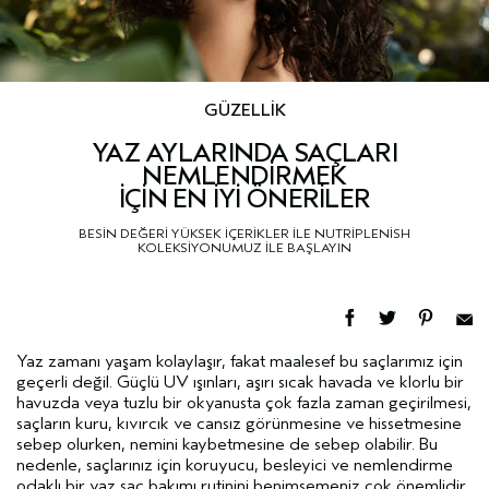
GÜZELLİK
YAZ AYLARINDA SAÇLARI
NEMLENDİRMEK
İÇİN EN İYİ ÖNERİLER
BESİN DEĞERİ YÜKSEK İÇERİKLER İLE NUTRİPLENİSH
KOLEKSİYONUMUZ İLE BAŞLAYIN
Yaz zamanı yaşam kolaylaşır, fakat maalesef bu saçlarımız için
geçerli değil. Güçlü UV ışınları, aşırı sıcak havada ve klorlu bir
havuzda veya tuzlu bir okyanusta çok fazla zaman geçirilmesi,
saçların kuru, kıvırcık ve cansız görünmesine ve hissetmesine
sebep olurken, nemini kaybetmesine de sebep olabilir. Bu
nedenle, saçlarınız için koruyucu, besleyici ve nemlendirme
odaklı bir yaz saç bakımı rutinini benimsemeniz çok önemlidir.