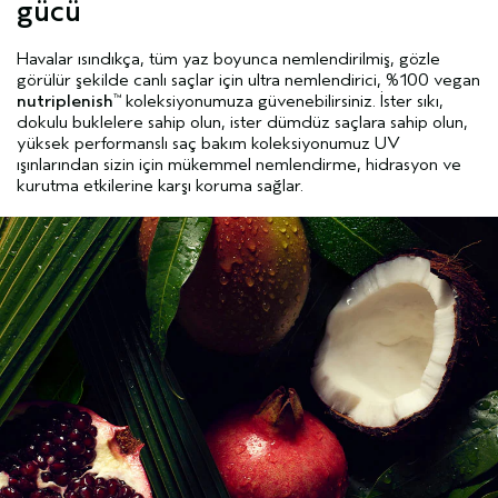
gücü
Havalar ısındıkça, tüm yaz boyunca nemlendirilmiş, gözle
görülür şekilde canlı saçlar için ultra nemlendirici, %100 vegan
nutriplenish
koleksiyonumuza güvenebilirsiniz. İster sıkı,
™
dokulu buklelere sahip olun, ister dümdüz saçlara sahip olun,
yüksek performanslı saç bakım koleksiyonumuz UV
ışınlarından sizin için mükemmel nemlendirme, hidrasyon ve
kurutma etkilerine karşı koruma sağlar.