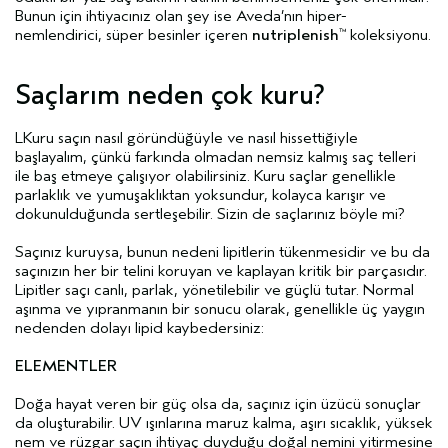
Bunun için ihtiyacınız olan şey ise Aveda’nın hiper-
nemlendirici, süper besinler içeren
nutriplenish
koleksiyonu.
™
Saçlarım neden çok kuru?
LKuru saçın nasıl göründüğüyle ve nasıl hissettiğiyle
başlayalım, çünkü farkında olmadan nemsiz kalmış saç telleri
ile baş etmeye çalışıyor olabilirsiniz. Kuru saçlar genellikle
parlaklık ve yumuşaklıktan yoksundur, kolayca karışır ve
dokunulduğunda sertleşebilir. Sizin de saçlarınız böyle mi?
Saçınız kuruysa, bunun nedeni lipitlerin tükenmesidir ve bu da
saçınızın her bir telini koruyan ve kaplayan kritik bir parçasıdır.
Lipitler saçı canlı, parlak, yönetilebilir ve güçlü tutar. Normal
aşınma ve yıpranmanın bir sonucu olarak, genellikle üç yaygın
nedenden dolayı lipid kaybedersiniz:
ELEMENTLER
Doğa hayat veren bir güç olsa da, saçınız için üzücü sonuçlar
da oluşturabilir. UV ışınlarına maruz kalma, aşırı sıcaklık, yüksek
nem ve rüzgar saçın ihtiyaç duyduğu doğal nemini yitirmesine