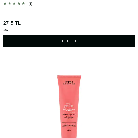
(1)
2715 TL
30ml
SEPETE EKLE