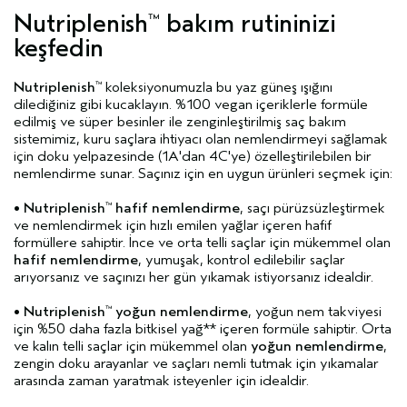
Nutriplenish
bakım rutininizi
™
keşfedin
Nutriplenish
koleksiyonumuzla bu yaz güneş ışığını
™
dilediğiniz gibi kucaklayın. %100 vegan içeriklerle formüle
edilmiş ve süper besinler ile zenginleştirilmiş saç bakım
sistemimiz, kuru saçlara ihtiyacı olan nemlendirmeyi sağlamak
için doku yelpazesinde (1A'dan 4C'ye) özelleştirilebilen bir
nemlendirme sunar. Saçınız için en uygun ürünleri seçmek için:
•
Nutriplenish
hafif nemlendirme
, saçı pürüzsüzleştirmek
™
ve nemlendirmek için hızlı emilen yağlar içeren hafif
formüllere sahiptir. İnce ve orta telli saçlar için mükemmel olan
hafif nemlendirme
, yumuşak, kontrol edilebilir saçlar
arıyorsanız ve saçınızı her gün yıkamak istiyorsanız idealdir.
•
Nutriplenish
yoğun nemlendirme
, yoğun nem takviyesi
™
için %50 daha fazla bitkisel yağ** içeren formüle sahiptir. Orta
ve kalın telli saçlar için mükemmel olan
yoğun nemlendirme
,
zengin doku arayanlar ve saçları nemli tutmak için yıkamalar
arasında zaman yaratmak isteyenler için idealdir.