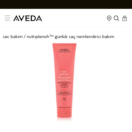
cart
kapal
0
sac bakim
/
nutriplenish™ günlük saç nemlendi̇ri̇ci̇ bakim