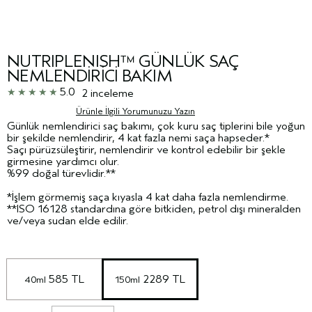
NUTRIPLENISH™ GÜNLÜK SAÇ
NEMLENDİRİCİ BAKIM
5.0
2 inceleme
Ürünle İlgili Yorumunuzu Yazın
Günlük nemlendirici saç bakımı, çok kuru saç tiplerini bile yoğun
bir şekilde nemlendirir, 4 kat fazla nemi saça hapseder.*
Saçı pürüzsüleştirir, nemlendirir ve kontrol edebilir bir şekle
girmesine yardımcı olur.
%99 doğal türevlidir.**
*İşlem görmemiş saça kıyasla 4 kat daha fazla nemlendirme.
**ISO 16128 standardına göre bitkiden, petrol dışı mineralden
ve/veya sudan elde edilir.
 585 TL
 2289 TL
40ml
150ml