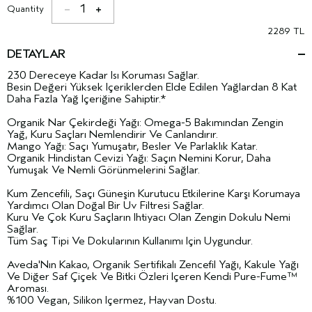
1
Quantity
2289 TL
DETAYLAR
230 Dereceye Kadar Isı Koruması Sağlar.
Besin Değeri Yüksek Içeriklerden Elde Edilen Yağlardan 8 Kat
Daha Fazla Yağ Içeriğine Sahiptir.*
Organik Nar Çekirdeği Yağı: Omega-5 Bakımından Zengin
Yağ, Kuru Saçları Nemlendirir Ve Canlandırır.
Mango Yağı: Saçı Yumuşatır, Besler Ve Parlaklık Katar.
Organik Hindistan Cevizi Yağı: Saçın Nemini Korur, Daha
Yumuşak Ve Nemli Görünmelerini Sağlar.
Kum Zencefili, Saçı Güneşin Kurutucu Etkilerine Karşı Korumaya
Yardımcı Olan Doğal Bir Uv Filtresi Sağlar.
Kuru Ve Çok Kuru Saçların Ihtiyacı Olan Zengin Dokulu Nemi
Sağlar.
Tüm Saç Tipi Ve Dokularının Kullanımı Için Uygundur.
Aveda'Nın Kakao, Organik Sertifikalı Zencefil Yağı, Kakule Yağı
Ve Diğer Saf Çiçek Ve Bitki Özleri Içeren Kendi Pure-Fume™
Aroması.
%100 Vegan, Silikon Içermez, Hayvan Dostu.