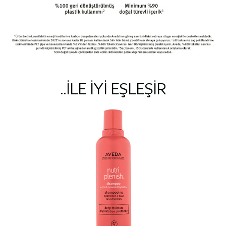
..ILE IYI EŞLEŞIR