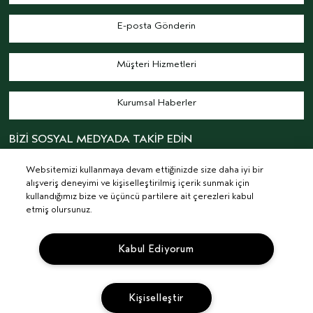
E-posta Gönderin
Müşteri Hizmetleri
Kurumsal Haberler
BİZİ SOSYAL MEDYADA TAKİP EDİN
Websitemizi kullanmaya devam ettiğinizde size daha iyi bir
alışveriş deneyimi ve kişiselleştirilmiş içerik sunmak için
kullandığımız bize ve üçüncü partilere ait çerezleri kabul
etmiş olursunuz.
© AVEDA CORP.
ŞARTLAR & KOŞULLAR
GIZLILIK POLITIKASI
Kabul Ediyorum
İLGI ALANINA DAYALI REKLAMLAR
KVKK AYDINLATMA METNİ
TEDARIKÇI İLIŞKILER
KARIYER
SITE ÇEREZLERINI YÖNET
Kişiselleştir