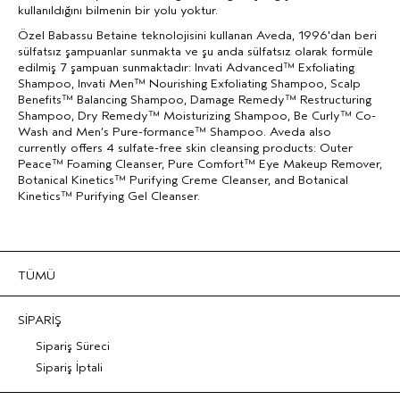
kullanıldığını bilmenin bir yolu yoktur.
Özel Babassu Betaine teknolojisini kullanan Aveda, 1996'dan beri
sülfatsız şampuanlar sunmakta ve şu anda sülfatsız olarak formüle
edilmiş 7 şampuan sunmaktadır: Invati Advanced™ Exfoliating
Shampoo, Invati Men™ Nourishing Exfoliating Shampoo, Scalp
Benefits™ Balancing Shampoo, Damage Remedy™ Restructuring
Shampoo, Dry Remedy™ Moisturizing Shampoo, Be Curly™ Co-
Wash and Men’s Pure-formance™ Shampoo. Aveda also
currently offers 4 sulfate-free skin cleansing products: Outer
Peace™ Foaming Cleanser, Pure Comfort™ Eye Makeup Remover,
Botanical Kinetics™ Purifying Creme Cleanser, and Botanical
Kinetics™ Purifying Gel Cleanser.
TÜMÜ
SİPARİŞ
Sipariş Süreci
Sipariş İptali