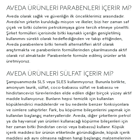
AVEDA ÜRÜNLERİ PARABENLERİ İÇERİR Mİ?
Aveda olarak sağlık ve güvenliğin ilk önceliklerimiz arasındadır.
Aveda'nın şirketin kurulduğu misyon ve ilkeler, bizi her zaman saf
çiçek ve bitki özlerini petrokimyaya göre tercih etmeye yöneltti.
Şirket formülleri içerisinde bitki kaynaklı içeriğin genişletilmiş
kullanımını sürekli olarak hedeflediğinden ve takip ettiğinden,
Aveda parabenlere bitki temelli alternatifleri aktif olarak
araştırmakta ve parabenlerin formüllerinden çıkarılmasında aktif
olarak rol almaktadır. Parabenlerle formüle edilmiş ürünler artık
üretmiyoruz.
AVEDA ÜRÜNLERİ SÜLFAT İÇERİR Mİ?
Şampuanımızda SLS veya SLES kullanmıyoruz. Bununla birlikte,
amonyum laurik, sülfat, coco-babassu sülfat ve babassu ve
hindistancevizi türevlerinden elde edilen diğer birçok yüzey aktif
madde kullanıyoruz. Bunların hepsi temizlik için kullanılan
köpüklendirici maddelerdir ve bu nedenle benzer fonksiyonlara
ve isimlere sahiptirler. Fark, bu köpürme bileşenlerini yapmak için
kullanılan başlangıç materyalleridir. Aveda, diğer şirketlerin petrol
ya da hayvansal yan ürünleri kullanacağı köpürme bileşenleri için
her zaman bitki (hindistan cevizi veya babassu) kullanır. Köpük
içerik maddesi bir ürünün etiketinde göründüğünde, köpük içerik
maddesi adı aynı olmasına rağmen hangi başlangıç malzemelerinin