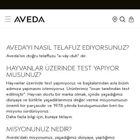
cart
kapalı
0
AVEDA'YI NASIL TELAFUZ EDİYORSUNUZ?
Aveda'nın doğru telaffuzu
"a-váy-duh"
dır.
HAYVANLAR ÜZERİNDE TEST YAPIYOR
MUSUNUZ?
Hayvanlar üzerinde test yapmıyoruz ve başkalarından asla bizim
adımıza yapmasını istemiyoruz. Ürünlerimiz
"insan tarafından test
edilmiştir"
. Hayvan dostu bir marka olmak, içinde yaşadığımız
dünyaya ve birlikte yaşadıklarımıza değer verme misyonumuzun
önemli bir parçasıdır ve 1978 yılında kuruluşumuzdan beri bu
misyonu sürdürüyoruz.
Daha fazla bilgi için,
buraya tıklayın
.
MİSYONUNUZ NEDİR?
Aveda'daki misyonumuz, yaşadığımız dünyaya, yaptığımız