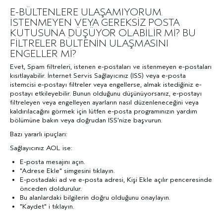
E-BÜLTENLERE ULAŞAMIYORUM.
İSTENMEYEN VEYA GEREKSİZ POSTA
KUTUSUNA DÜŞÜYOR OLABİLİR Mİ? BU
FİLTRELER BÜLTENİN ULAŞMASINI
ENGELLER Mİ?
Evet, Spam filtreleri, istenen e-postaları ve istenmeyen e-postaları
kısıtlayabilir. İnternet Servis Sağlayıcınız (ISS) veya e-posta
istemcisi e-postayı filtreler veya engellerse, almak istediğiniz e-
postayı etkileyebilir. Bunun olduğunu düşünüyorsanız, e-postayı
filtreleyen veya engelleyen ayarların nasıl düzenleneceğini veya
kaldırılacağını görmek için lütfen e-posta programınızın yardım
bölümüne bakın veya doğrudan ISS'nize başvurun.
Bazı yararlı ipuçları:
Sağlayıcınız AOL ise:
E-posta mesajını açın.
"Adrese Ekle" simgesini tıklayın.
E-postadaki ad ve e-posta adresi, Kişi Ekle açılır penceresinde
önceden doldurulur.
Bu alanlardaki bilgilerin doğru olduğunu onaylayın.
"Kaydet" i tıklayın.