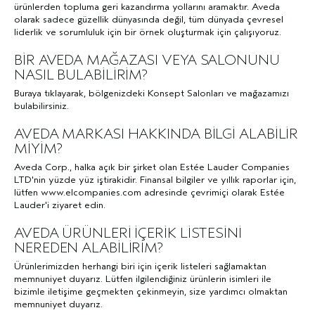
ürünlerden topluma geri kazandırma yollarını aramaktır. Aveda
olarak sadece güzellik dünyasında değil, tüm dünyada çevresel
liderlik ve sorumluluk için bir örnek oluşturmak için çalışıyoruz.
BİR AVEDA MAĞAZASI VEYA SALONUNU
NASIL BULABİLİRİM?
Buraya
tıklayarak
, bölgenizdeki Konsept Salonları ve mağazamızı
bulabilirsiniz.
AVEDA MARKASI HAKKINDA BİLGİ ALABİLİR
MİYİM?
Aveda Corp., halka açık bir şirket olan Estée Lauder Companies
LTD'nin yüzde yüz iştirakidir. Finansal bilgiler ve yıllık raporlar için,
lütfen
www.elcompanies.com
adresinde çevrimiçi olarak Estée
Lauder'i ziyaret edin.
AVEDA ÜRÜNLERİ İÇERİK LİSTESİNİ
NEREDEN ALABİLİRİM?
Ürünlerimizden herhangi biri için içerik listeleri sağlamaktan
memnuniyet duyarız. Lütfen ilgilendiğiniz ürünlerin isimleri ile
bizimle iletişime geçmekten çekinmeyin, size yardımcı olmaktan
memnuniyet duyarız.