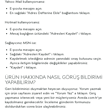
Yahoo Mail kullanıyorsanız:
E-posta mesajını açın.
En sağdaki "Adres Defterine Ekle" bağlantısını tıklayın.
Hotmail kullanıyorsanız:
E-posta mesajını açın.
Mesaj başlığının üstündeki "Adresleri Kaydet" i tıklayın.
Sağlayıcınız MSN ise:
E-posta mesajını açın.
Sağdaki "Adresleri Kaydet" i tıklayın.
Kaydetmek istediğiniz adresin yanındaki onay kutusunu seçin.
Ayrıca iletişim bilgilerinde değişiklikler yapabilirsiniz.
"Kaydet"
i tıklayın.
ÜRÜN HAKKINDA NASIL GÖRÜŞ BİLDİRİMİ
YAPABİLİRİM?
Geri bildiriminizi duymaktan heyecan duyuyoruz. Yorum yazmak
için ürün sayfasını ziyaret edin ve
"Yorum Yaz"
a tıklayın. Giriş
yapmanız istenecek veya yeni bir müşteriyseniz Aveda.com.tr’ye
kaydolmanız gerekecektir. İnceleme gönderim formunuzu
doldurduktan sonra bize ulaştırabilirsiniz.