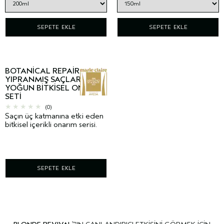
SEPETE EKLE
SEPETE EKLE
BOTANICAL REPAIR
YIPRANMIŞ SAÇLAR İÇIN
YOĞUN BITKISEL ONARIM
SETI
(0)
Saçın üç katmanına etki eden
bitkisel içerikli onarım serisi.
SEPETE EKLE
™