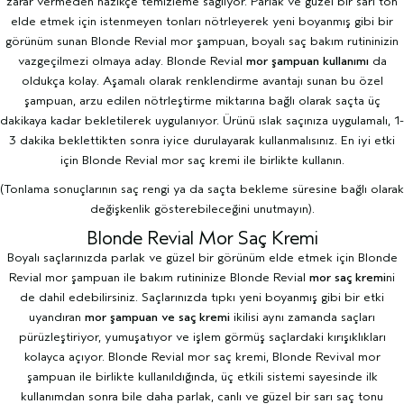
zarar vermeden nazikçe temizleme sağlıyor. Parlak ve güzel bir sarı ton
elde etmek için istenmeyen tonları nötrleyerek yeni boyanmış gibi bir
görünüm sunan Blonde Revial mor
şampuan
, boyalı saç bakım rutininizin
vazgeçilmezi olmaya aday. Blonde Revial
mor şampuan kullanımı
da
oldukça kolay. Aşamalı olarak renklendirme avantajı sunan bu özel
şampuan, arzu edilen nötrleştirme miktarına bağlı olarak saçta üç
dakikaya kadar bekletilerek uygulanıyor. Ürünü ıslak saçınıza uygulamalı, 1-
3 dakika beklettikten sonra iyice durulayarak kullanmalısınız. En iyi etki
için Blonde Revial mor saç kremi ile birlikte kullanın.
(Tonlama sonuçlarının saç rengi ya da saçta bekleme süresine bağlı olarak
değişkenlik gösterebileceğini unutmayın).
Blonde Revial Mor Saç Kremi
Boyalı saçlarınızda parlak ve güzel bir görünüm elde etmek için Blonde
Revial mor şampuan ile bakım rutininize Blonde Revial
mor saç kremi
ni
de dahil edebilirsiniz. Saçlarınızda tıpkı yeni boyanmış gibi bir etki
uyandıran
mor şampuan ve saç kremi
ikilisi aynı zamanda saçları
pürüzleştiriyor, yumuşatıyor ve işlem görmüş saçlardaki kırışıklıkları
kolayca açıyor. Blonde Revial mor saç kremi, Blonde Revival mor
şampuan ile birlikte kullanıldığında, üç etkili sistemi sayesinde ilk
kullanımdan sonra bile daha parlak, canlı ve güzel bir sarı saç tonu