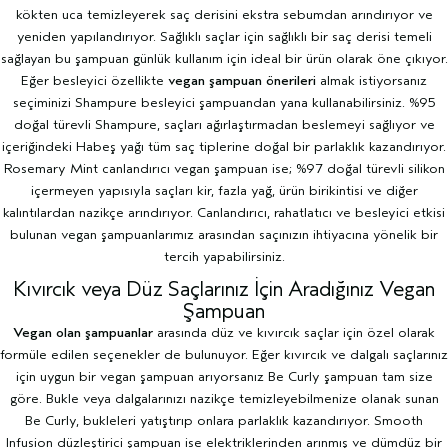
kökten uca temizleyerek saç derisini ekstra sebumdan arındırıyor ve
yeniden yapılandırıyor. Sağlıklı saçlar için sağlıklı bir saç derisi temeli
sağlayan bu şampuan günlük kullanım için ideal bir ürün olarak öne çıkıyor.
Eğer besleyici özellikte
vegan şampuan önerileri
almak istiyorsanız
seçiminizi Shampure besleyici şampuandan yana kullanabilirsiniz. %95
doğal türevli Shampure, saçları ağırlaştırmadan beslemeyi sağlıyor ve
içeriğindeki Habeş yağı tüm saç tiplerine doğal bir parlaklık kazandırıyor.
Rosemary Mint canlandırıcı vegan şampuan ise; %97 doğal türevli silikon
içermeyen yapısıyla saçları kir, fazla yağ, ürün birikintisi ve diğer
kalıntılardan nazikçe arındırıyor. Canlandırıcı, rahatlatıcı ve besleyici etkisi
bulunan vegan şampuanlarımız arasından saçınızın ihtiyacına yönelik bir
tercih yapabilirsiniz.
Kıvırcık veya Düz Saçlarınız İçin Aradığınız Vegan
Şampuan
Vegan olan şampuanlar
arasında düz ve kıvırcık saçlar için özel olarak
formüle edilen seçenekler de bulunuyor. Eğer kıvırcık ve dalgalı saçlarınız
için uygun bir vegan şampuan arıyorsanız Be Curly şampuan tam size
göre. Bukle veya dalgalarınızı nazikçe temizleyebilmenize olanak sunan
Be Curly
, bukleleri yatıştırıp onlara parlaklık kazandırıyor. Smooth
Infusion düzleştirici şampuan ise elektriklerinden arınmış ve dümdüz bir