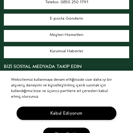
Telefon: 0850 250 1791
E-posta Gönderin
Müşteri Hizmetleri
Kurumsal Haberler
BİZİ SOSYAL MEDYADA TAKİP EDİN
Websitemizi kullanmaya devam ettiğinizde size daha iyi bir
alışveriş deneyimi ve kişiselleştirilmiş içerik sunmak için
kullandığımız bize ve üçüncü partilere ait çerezleri kabul
etmiş olursunuz.
© AVEDA CORP.
ŞARTLAR & KOŞULLAR
GIZLILIK POLITIKASI
Kabul Ediyorum
İLGI ALANINA DAYALI REKLAMLAR
KVKK AYDINLATMA METNİ
TEDARIKÇI İLIŞKILER
KARIYER
SITE ÇEREZLERINI YÖNET