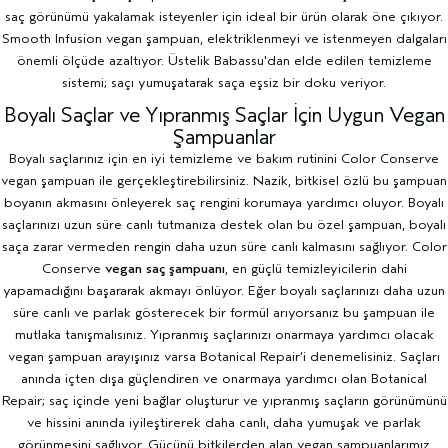
saç görünümü yakalamak isteyenler için ideal bir ürün olarak öne çıkıyor.
Smooth Infusion vegan şampuan, elektriklenmeyi ve istenmeyen dalgaları
önemli ölçüde azaltıyor. Üstelik Babassu'dan elde edilen temizleme
sistemi; saçı yumuşatarak saça eşsiz bir doku veriyor.
Boyalı Saçlar ve Yıpranmış Saçlar İçin Uygun Vegan
Şampuanlar
Boyalı saçlarınız için en iyi temizleme ve bakım rutinini Color Conserve
vegan şampuan ile gerçekleştirebilirsiniz. Nazik, bitkisel özlü bu şampuan
boyanın akmasını önleyerek saç rengini korumaya yardımcı oluyor. Boyalı
saçlarınızı uzun süre canlı tutmanıza destek olan bu özel şampuan, boyalı
saça zarar vermeden rengin daha uzun süre canlı kalmasını sağlıyor. Color
Conserve
vegan saç şampuanı
, en güçlü temizleyicilerin dahi
yapamadığını başararak akmayı önlüyor. Eğer boyalı saçlarınızı daha uzun
süre canlı ve parlak gösterecek bir formül arıyorsanız bu şampuan ile
mutlaka tanışmalısınız. Yıpranmış saçlarınızı onarmaya yardımcı olacak
vegan şampuan arayışınız varsa Botanical Repair’i denemelisiniz. Saçları
anında içten dışa güçlendiren ve onarmaya yardımcı olan Botanical
Repair; saç içinde yeni bağlar oluşturur ve yıpranmış saçların görünümünü
ve hissini anında iyileştirerek daha canlı, daha yumuşak ve parlak
görünmesini sağlıyor. Gücünü bitkilerden alan vegan şampuanlarımız