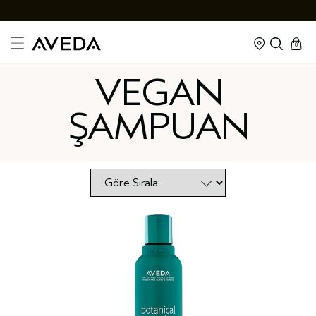
cart
kapalı
0
VEGAN
ŞAMPUAN