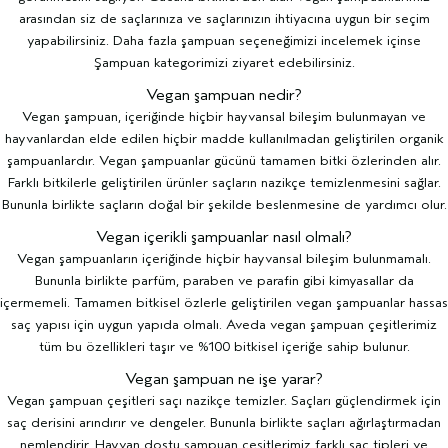
arasından siz de saçlarınıza ve saçlarınızın ihtiyacına uygun bir seçim
yapabilirsiniz. Daha fazla şampuan seçeneğimizi incelemek içinse
Şampuan
kategorimizi ziyaret edebilirsiniz.
Vegan şampuan nedir?
Vegan şampuan, içeriğinde hiçbir hayvansal bileşim bulunmayan ve
hayvanlardan elde edilen hiçbir madde kullanılmadan geliştirilen organik
şampuanlardır. Vegan şampuanlar gücünü tamamen bitki özlerinden alır.
Farklı bitkilerle geliştirilen ürünler saçların nazikçe temizlenmesini sağlar.
Bununla birlikte saçların doğal bir şekilde beslenmesine de yardımcı olur.
Vegan içerikli şampuanlar nasıl olmalı?
Vegan şampuanların içeriğinde hiçbir hayvansal bileşim bulunmamalı.
Bununla birlikte parfüm, paraben ve parafin gibi kimyasallar da
içermemeli. Tamamen bitkisel özlerle geliştirilen vegan şampuanlar hassas
saç yapısı için uygun yapıda olmalı. Aveda vegan şampuan çeşitlerimiz
tüm bu özellikleri taşır ve %100 bitkisel içeriğe sahip bulunur.
Vegan şampuan ne işe yarar?
Vegan şampuan çeşitleri saçı nazikçe temizler. Saçları güçlendirmek için
saç derisini arındırır ve dengeler. Bununla birlikte saçları ağırlaştırmadan
nemlendirir. Hayvan dostu şampuan çeşitlerimiz farklı saç tipleri ve