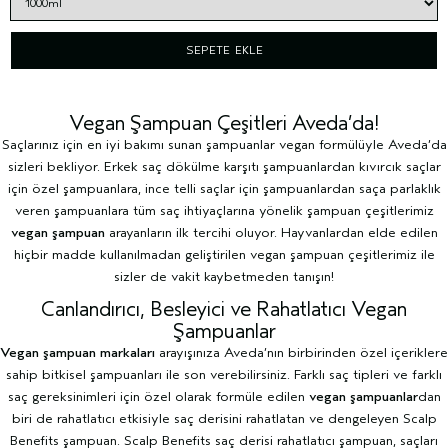
SEPETE EKLE
Vegan Şampuan Çeşitleri Aveda’da!
Saçlarınız için en iyi
bakımı
sunan şampuanlar vegan formülüyle Aveda’da
sizleri bekliyor. Erkek saç dökülme karşıtı şampuanlardan kıvırcık saçlar
için özel şampuanlara, ince telli saçlar için şampuanlardan saça parlaklık
veren şampuanlara tüm saç ihtiyaçlarına yönelik şampuan çeşitlerimiz
vegan şampuan
arayanların ilk tercihi oluyor. Hayvanlardan elde edilen
hiçbir madde kullanılmadan geliştirilen vegan şampuan çeşitlerimiz ile
sizler de vakit kaybetmeden tanışın!
Canlandırıcı, Besleyici ve Rahatlatıcı Vegan
Şampuanlar
Vegan şampuan markaları
arayışınıza Aveda’nın birbirinden özel içeriklere
sahip bitkisel şampuanları ile son verebilirsiniz. Farklı saç tipleri ve farklı
saç gereksinimleri için özel olarak formüle edilen
vegan şampuanlar
dan
biri de rahatlatıcı etkisiyle saç derisini rahatlatan ve dengeleyen Scalp
Benefits şampuan. Scalp Benefits saç derisi rahatlatıcı şampuan, saçları