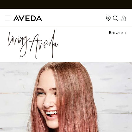
cart
kapalı
0
Browse