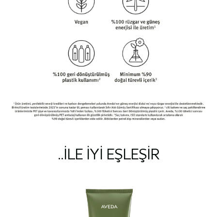
In vitro test after 1-hour faster penetration of The Advanced Botanical
*
Kinetics™ Plumping Milky Lotion formula when compared to the penetration of
the Revitalizing Essence alone.
..ILE IYI EŞLEŞIR