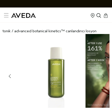
cart
kapal
0
tonik
/
advanced botanical kinetics™ canlandırıcı losyon