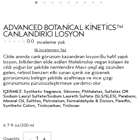
ADVANCED BOTANICAL KINETICS™
CANLANDIRICI LOSYON
0.0
inceleme yok
Ilk incelemeyi Yaz
Cilde anında canlı görünüm kazandıran losyon.Bu hafif yapılı
losyon, bitkilerden elde edilen fitoteknoloji vegan kolajen ile
cildi yoğun bir şekilde nemlendirir.Mavi-yeşil alg özünden
gelen, retinol benzeri etki sunan içerik ise gözenek
görünümünü belirgin şekilde azaltmaya ve ince çizgi
görünümünü pürüzsüzleştirmeye yardımcı olur.
İÇERMEZ: Synthetic fragrance, Silicones, Phthalates, Sulfates OR
Sodium Lauryl Sulfate/Sodium Laureth Sulfate (SLS/SLES), Parabens,
Mineral Oil, Sulfites, Petrolatum, Formaldehyde & Donors, Paraffin,
Synthetic Colors, Triclocarban, Triclosan
6.7 fl oz/200 ml
1
Quantity