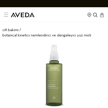
cart
kapal
0
cilt bakimi
/
botanical kinetics nemlendirici ve dengeleyici yüz misti