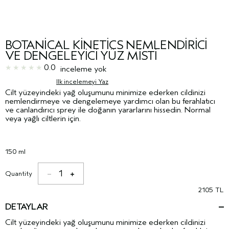
BOTANICAL KINETICS NEMLENDIRICI
VE DENGELEYICI YÜZ MISTI
0.0
inceleme yok
Ilk incelemeyi Yaz
Cilt yüzeyindeki yağ oluşumunu minimize ederken cildinizi
nemlendirmeye ve dengelemeye yardımcı olan bu ferahlatıcı
ve canlandırıcı sprey ile doğanın yararlarını hissedin. Normal
veya yağlı ciltlerin için.
150 ml
1
Quantity
2105 TL
DETAYLAR
Cilt yüzeyindeki yağ oluşumunu minimize ederken cildinizi