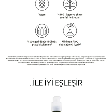
..ILE IYI EŞLEŞIR