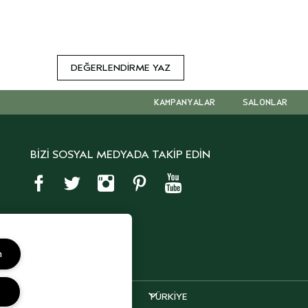
DEĞERLENDIRME YAZ
KAMPANYALAR
SALONLAR
BİZİ SOSYAL MEDYADA TAKİP EDİN
m
ATMA METNİ
TÜRKİYE