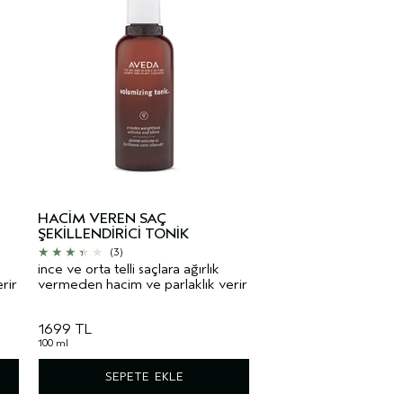
HACIM VEREN SAÇ
ŞEKILLENDIRICI TONIK
(3)
ince ve orta telli saçlara ağırlık
rir
vermeden hacim ve parlaklık verir
1699 TL
100 ml
SEPETE EKLE