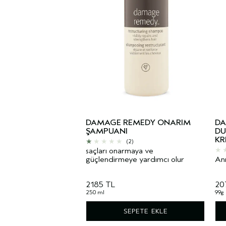
DAMAGE REMEDY ONARIM
DA
ŞAMPUANI
DU
KR
(2)
saçları onarmaya ve
güçlendirmeye yardımcı olur
Anı
2185 TL
20
250 ml
99g
SEPETE EKLE