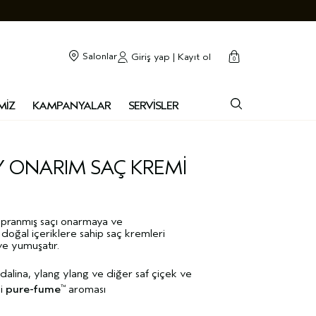
cart
kapalı
Salonlar
Giriş yap | Kayıt ol
0
MİZ
KAMPANYALAR
SERVİSLER
 ONARIM SAÇ KREMI
yıpranmış saçı onarmaya ve
doğal içeriklere sahip saç kremleri
 ve yumuşatır.
dalina, ylang ylang ve diğer saf çiçek ve
di
pure-fume
aroması
™