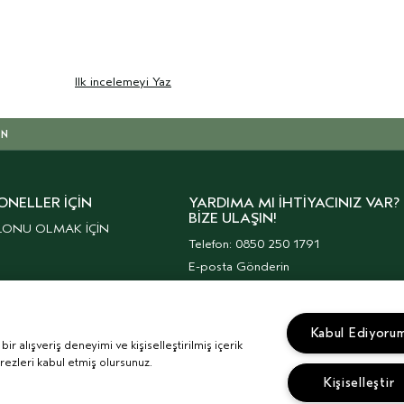
Ilk incelemeyi Yaz
IN
ONELLER İÇIN
YARDIMA MI İHTIYACINIZ VAR?
BIZE ULAŞIN!
LONU OLMAK İÇİN
Telefon: 0850 250 1791
E-posta Gönderin
Müşteri Hizmetleri
Kurumsal Haberler
Kabul Ediyoru
r alışveriş deneyimi ve kişiselleştirilmiş içerik
erezleri kabul etmiş olursunuz.
Kişiselleştir
IK POLITIKASI
İLGI ALANINA DAYALI REKLAMLAR
KVKK AYDINL