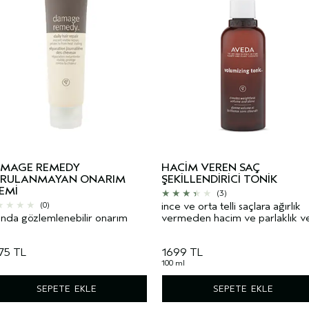
MAGE REMEDY
HACIM VEREN SAÇ
RULANMAYAN ONARIM
ŞEKILLENDIRICI TONIK
EMI
(3)
ince ve orta telli saçlara ağırlık
(0)
nda gözlemlenebilir onarım
vermeden hacim ve parlaklık ve
75 TL
1699 TL
100 ml
SEPETE EKLE
SEPETE EKLE