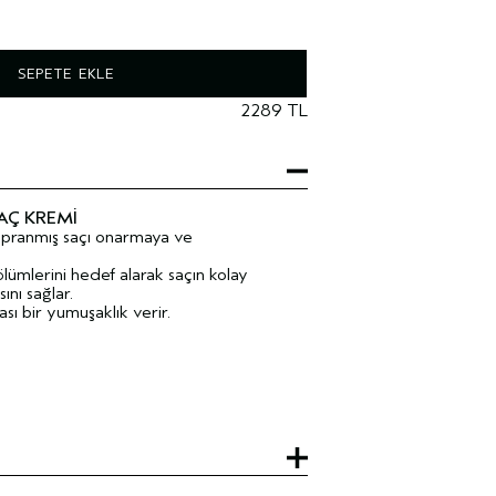
SEPETE EKLE
2289 TL
AÇ KREMI
yıpranmış saçı onarmaya ve
lümlerini hedef alarak saçın kolay
ını sağlar.
sı bir yumuşaklık verir.