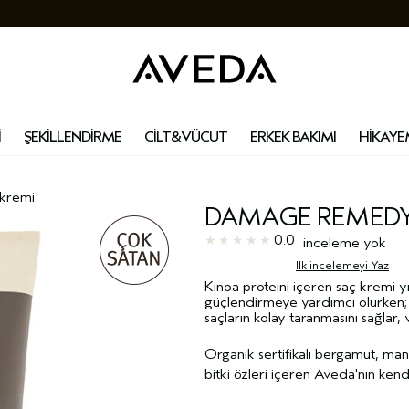
İ
ŞEKİLLENDİRME
CİLT&VÜCUT
ERKEK BAKIMI
HİKAYE
kremi
DAMAGE REMEDY
0.0
inceleme yok
Ilk incelemeyi Yaz
Kinoa proteini içeren saç kremi 
güçlendirmeye yardımcı olurken; 
saçların kolay taranmasını sağlar,
Organik sertifikalı bergamut, man
bitki özleri içeren Aveda'nın ken