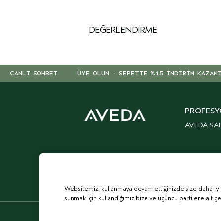
DEĞERLENDIRME
CANLI SOHBET
ÜYE OLUN - SEPETTE %15 İNDİRİM KAZAN
PROFESY
AVEDA SA
Websitemizi kullanmaya devam ettiğinizde size daha iyi bi
sunmak için kullandığımız bize ve üçüncü partilere ait ç
© AVEDA CORP.
ŞARTLAR & KOŞULLAR
GIZLIL