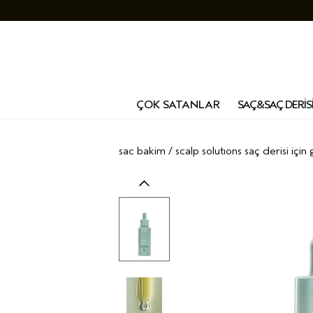
ÇOK SATANLAR
SAÇ&SAÇ DERİS
sac bakim
/
scalp solutions saç deri̇si̇ i̇ç