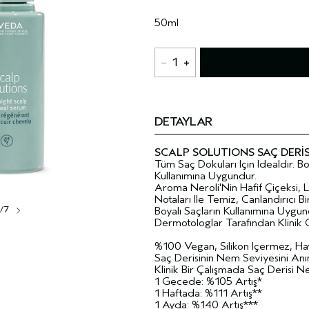
50ml
1
DETAYLAR
SCALP SOLUTIONS SAÇ DERİS
Tüm Saç Dokuları Için Idealdir. B
Kullanımına Uygundur.
Aroma Neroli'Nin Hafif Çiçeksi, 
Notaları Ile Temiz, Canlandırıcı 
1/7
Boyalı Saçların Kullanımına Uygun
Dermotologlar Tarafından Klinik O
%100 Vegan, Silikon Içermez, Ha
Saç Derisinin Nem Seviyesini Anı
Klinik Bir Çalışmada Saç Derisi N
1 Gecede: %105 Artış*
1 Haftada: %111 Artış**
1 Ayda: %140 Artış***