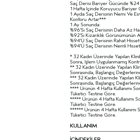
Saç Derisi Bariyer Gücünde %24 
1 Hafta Içinde Koruyucu Bariyer 
1 Ayda Saç Derisinin Nemi Ve Esne
Konforu Artar***
1 Ay Sonunda:
%96’Sı Saç Derisinin Daha Az Ha
%92’Si Kızarıklık Görünümünün Aza
%94’Ü Saç Derisinin Rahat Hissett
%94’Ü Saç Derisinin Nemli Hissett
* 32 Kadın Üzerinde Yapılan Klin
Sonra, Işlem Uygulanmamış Kontr
** 32 Kadın Üzerinde Yapılan Klin
Sonrasında, Başlangıç Değerlerine
*** 32 Kadın Üzerinde Yapılan Kli
Sonrasında, Başlangıç Değerlerine
**** Ürünün 4 Hafta Kullanımı So
Tüketici Testine Göre.
***** Ürünün 4 Hafta Kullanımı S
Tüketici Testine Göre.
****** Ürünün 4 Hafta Kullanımı 
Tüketici Testine Göre.
KULLANIM
İÇİNDEKİLER