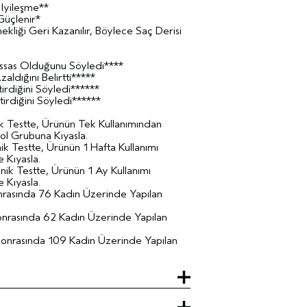
Iyileşme**
Güçlenir*
kliği Geri Kazanılır, Böylece Saç Derisi
ssas Olduğunu Söyledi****
ldığını Belirtti*****
irdiğini Söyledi******
irdiğini Söyledi******
ik Testte, Ürünün Tek Kullanımından
ol Grubuna Kıyasla.
ik Testte, Ürünün 1 Hafta Kullanımı
 Kıyasla.
nik Testte, Ürünün 1 Ay Kullanımı
 Kıyasla.
nrasında 76 Kadın Üzerinde Yapılan
onrasında 62 Kadın Üzerinde Yapılan
Sonrasında 109 Kadın Üzerinde Yapılan