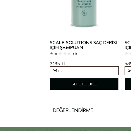
SCALP SOLUTIONS SAÇ DERİSİ
SC
İÇİN ŞAMPUAN
İÇ
(1)
2185 TL
58
200ml
4
200ml
4
SEPETE EKLE
DEĞERLENDIRME