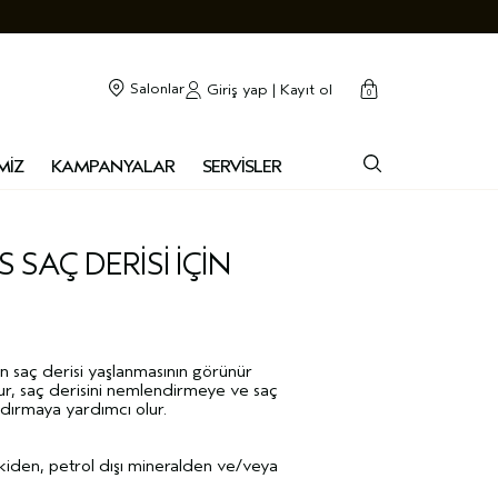
cart
kapalı
Salonlar
Giriş yap | Kayıt ol
0
MİZ
KAMPANYALAR
SERVİSLER
SAÇ DERİSİ İÇİN
n saç derisi yaşlanmasının görünür
lur, saç derisini nemlendirmeye ve saç
dırmaya yardımcı olur.
iden, petrol dışı mineralden ve/veya