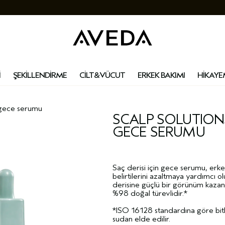
İ
ŞEKİLLENDİRME
CİLT&VÜCUT
ERKEK BAKIMI
HİKAYE
i̇n gece serumu
SCALP SOLUTIONS 
GECE SERUMU
Saç derisi için gece serumu, erke
belirtilerini azaltmaya yardımcı o
derisine güçlü bir görünüm kazan
%98 doğal türevlidir.*
*ISO 16128 standardına göre bitk
sudan elde edilir.