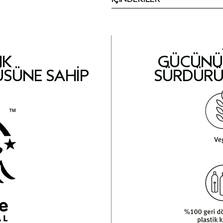
IK
GÜCÜNÜ 
ÜSÜNE SAHIP
SÜRDÜRÜ