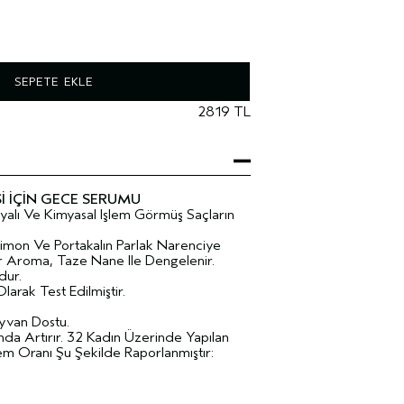
SEPETE EKLE
2819 TL
İ İÇİN GECE SERUMU
oyalı Ve Kimyasal Işlem Görmüş Saçların
Limon Ve Portakalın Parlak Narenciye
Bir Aroma, Taze Nane Ile Dengelenir.
dur.
larak Test Edilmiştir.
yvan Dostu.
nda Artırır. 32 Kadın Üzerinde Yapılan
em Oranı Şu Şekilde Raporlanmıştır: