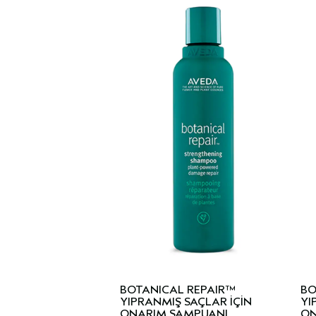
BOTANICAL REPAIR™
BO
YIPRANMIŞ SAÇLAR İÇİN
YI
ONARIM ŞAMPUANI
ON