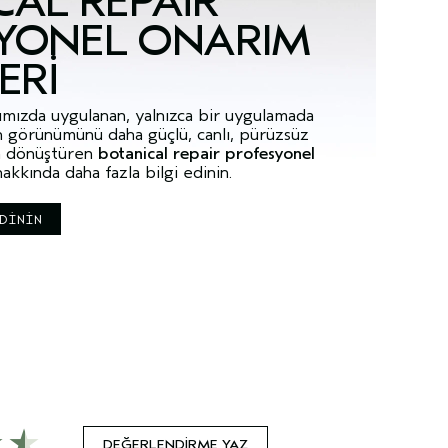
CAL REPAIR
YONEL ONARIM
ERI
rımızda uygulanan, yalnızca bir uygulamada
ın görünümünü daha güçlü, canlı, pürüzsüz
ra dönüştüren
botanical repair profesyonel
akkında daha fazla bilgi edinin.
EDİNİN
DEĞERLENDIRME YAZ