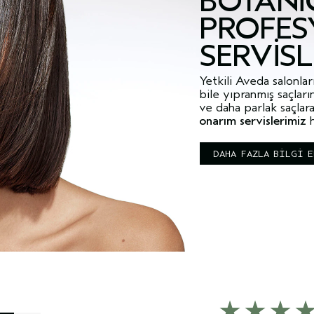
BOTANI
PROFES
SERVISL
Yetkili Aveda salonla
bile yıpranmış saçlar
ve daha parlak saçla
onarım servislerimiz
h
DAHA FAZLA BİLGİ 