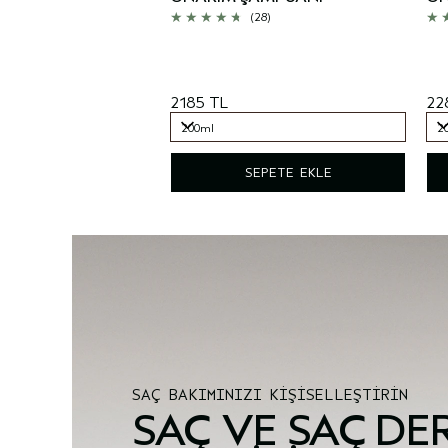
(28)
2185 TL
22
200ml
2
200ml
2
SEPETE EKLE
SAÇ BAKIMINIZI KİŞİSELLEŞTİRİN
SAÇ VE SAÇ DER