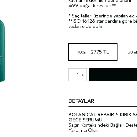
katmanını derinlemesine onarır.
%99 doğal türevlidir.**
* Saç telleri üzerinde yapılan ex-v
**ISO 16128 standardına göre bit
sudan elde edilir.
 2775 TL
100ml 
30ml
1
DETAYLAR
BOTANICAL REPAIR™ KIRIK 
GECE SERUMU
Saçın Korteksindeki Bağları Des
Yardımcı Olur.