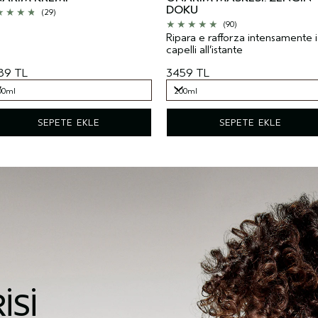
DOKU
(29)
(90)
Ripara e rafforza intensamente i
capelli all’istante
89 TL
3459 TL
00ml
200ml
00ml
200ml
SEPETE EKLE
SEPETE EKLE
ISI