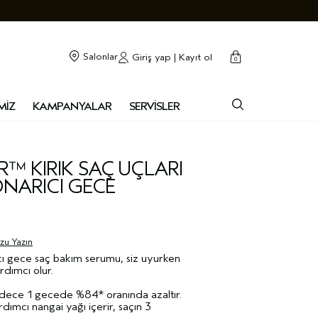
cart
kapalı
Salonlar
Giriş yap | Kayıt ol
0
MİZ
KAMPANYALAR
SERVİSLER
R™ KIRIK SAÇ UÇLARI
ARICI GECE
uzu Yazın
ı gece saç bakım serumu, siz uyurken
rdımcı olur.
adece 1 gecede %84* oranında azaltır.
dımcı nangai yağı içerir, saçın 3