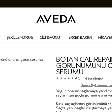
İ
ŞEKİLLENDİRME
CİLT&VÜCUT
ERKEK BAKIMI
HİKAYE
BOTANICAL REPAI
ümünü onarici gece serumu
GÖRÜNÜMÜNÜ ON
SERUMU
4.5
14 inceleme
Ürünle İlgili Yorumun
Yoğun onarım sağlamaya yardımc
saçlarınızın güçlü görünmesine ya
Kırık saç uçlarının görünümünü s
Saçta yeni bağlar oluşturmaya yar