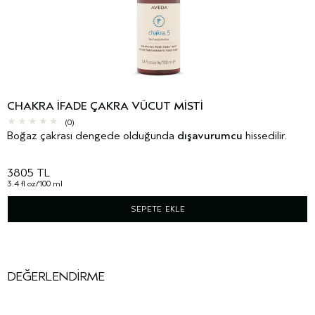
CHAKRA İFADE ÇAKRA VÜCUT MISTI
(0)
Boğaz çakrası dengede olduğunda
dışavurumcu
hissedilir.
3805 TL
3.4 fl oz/100 ml
SEPETE EKLE
DEĞERLENDIRME