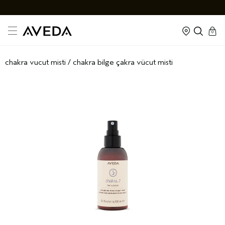
cart
kapal
0
chakra vucut misti
/
chakra bilge çakra vücut misti