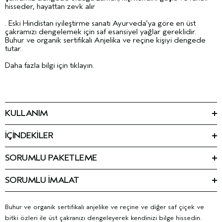
hisseder, hayattan zevk alır
. Eski Hindistan iyileştirme sanatı Ayurveda'ya göre en üst
çakramızı dengelemek için saf esansiyel yağlar gereklidir.
Buhur ve organik sertifikalı Anjelika ve reçine kişiyi dengede
tutar.
Daha fazla bilgi için tıklayın.
KULLANIM
İhtiyaç duyduğunuzda sıkın. Yoga veya meditasyonu destekler.
İÇİNDEKİLER
Ingredients: Alcohol Denat., Cetearyl Isononanoate, Fragrance
(Parfum), Linalool, Limonene, Farnesol, Citral, Geraniol,
SORUMLU PAKETLEME
Isoeugenol, Glycine Soja (Soybean) Oil, Coco-
3.4 fl oz/100 ml | kullanım sonrası %100 geri dönüştürülmüş
Caprylate/Caprate, Tocopherol
<
ILN49946
>
PET şişe. Geri dönüşümü destekleyin.
Lütfen içerik listelerinin değişebileceğini veya zaman zaman
SORUMLU İMALAT
değişime uğrayabileceklerini unutmayın. Lütfen en güncel içerik
Bizim en büyük ustalığımız; %100 rüzgar enerjisi ile üretim
listesi için aldığınız ürün paketindeki içerik listesine bakın.
yapan ilk güzellik markası olmamızdır.
Rüzgar enerjisi ve baskı
ile ilgili daha fazla bilgi için tıklayın.
Buhur ve organik sertifikalı anjelike ve reçine ve diğer saf çiçek ve
bitki özleri ile üst çakranızı dengeleyerek kendinizi bilge hissedin.