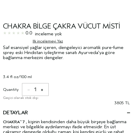
CHAKRA BILGE ÇAKRA VÜCUT MISTI
0.0
inceleme yok
Ilk incelemeyi Yaz
Saf esansiyel yağlar içeren, dengeleyici aromatik pure-fume
sprey eski Hindistan iyileştirme sanatı Ayurveda'ya göre
bağlanma merkezini dengeler.
3.4 fl oz/100 ml
1
Quantity
Geçici olarak stok dışı
3805 TL
DETAYLAR
, kişinin kendisinden daha büyük birşeye bağlanma
CHAKRA
7
™
merkezi ve bilgelikle aydınlanmayı ifade etmesidir. En üst
çakramız dengede olduğu zaman; kişi kendini güçlü ve rahat