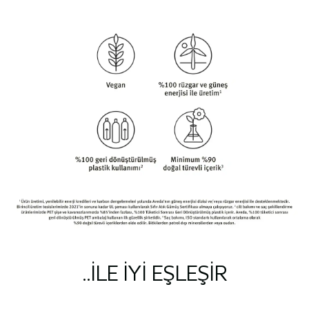
..ILE IYI EŞLEŞIR