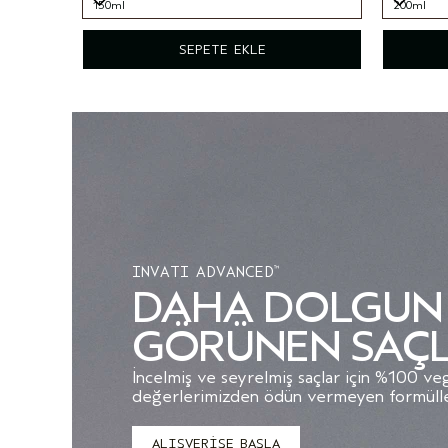
150ml
200ml
150ml
200ml
SEPETE EKLE
INVATI ADVANCED
™
DAHA DOLGUN
GÖRÜNEN SAÇ
İncelmiş ve seyrelmiş saçlar için %100 v
değerlerimizden ödün vermeyen formüller
ALIŞVERİŞE BAŞLA