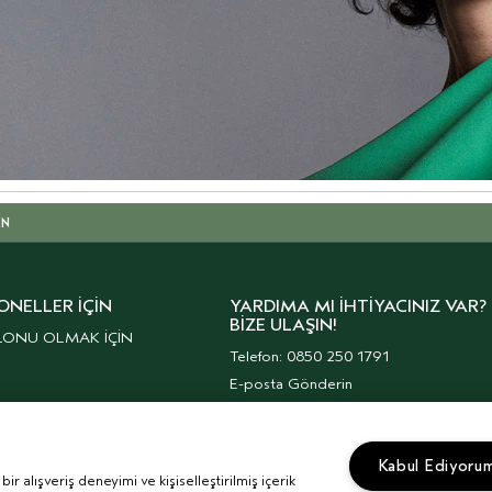
IN
ONELLER İÇIN
YARDIMA MI İHTIYACINIZ VAR?
BIZE ULAŞIN!
LONU OLMAK İÇİN
Telefon: 0850 250 1791
E-posta Gönderin
Müşteri Hizmetleri
Kurumsal Haberler
Kabul Ediyoru
r alışveriş deneyimi ve kişiselleştirilmiş içerik