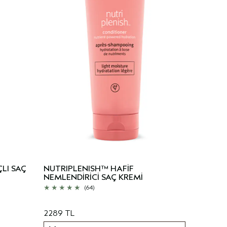
LI SAÇ
NUTRIPLENISH™ HAFİF
NEMLENDİRİCİ SAÇ KREMİ
(64)
2289 TL