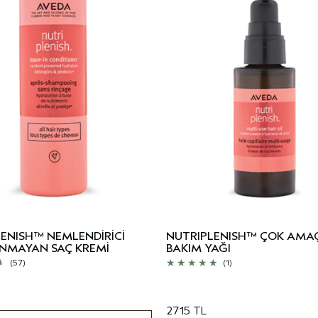
ENISH™ NEMLENDİRİCİ
NUTRIPLENISH™ ÇOK AMAÇ
NMAYAN SAÇ KREMİ
BAKIM YAĞI
(57)
(1)
2715 TL