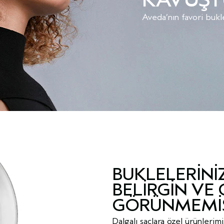
Aveda’nın favori bukl
BUKLELERINI
BELIRGIN VE 
GÖRÜNMEMIŞ
Dalgalı saçlara özel ürünlerim