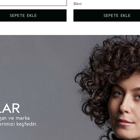
30ml
SEPETE EKLE
SEPETE EKLE
LAR
egan ve marka
imizi keşfedin.