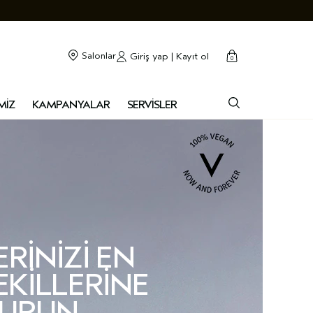
cart
kapalı
Salonlar
Giriş yap | Kayıt ol
0
MİZ
KAMPANYALAR
SERVİSLER
RINIZI EN
EKILLERINE
URUN.