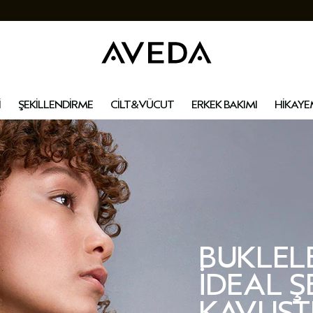
İ
ŞEKİLLENDİRME
CİLT&VÜCUT
ERKEK BAKIMI
HİKAYE
BUKLELE
IDEAL Ş
KAVUŞT