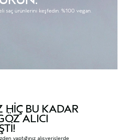
eli saç ürünlerini keşfedin. %100 vegan.
Z HIÇ BU KADAR
GÖZ ALICI
TI!
izden yaptığınız alışverişlerde