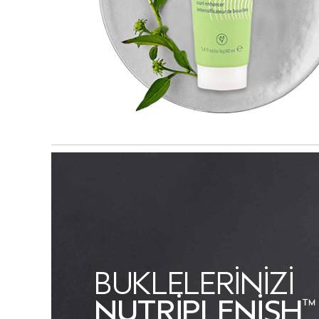
BUKLELERINIZI
NUTRIPLENISH
™