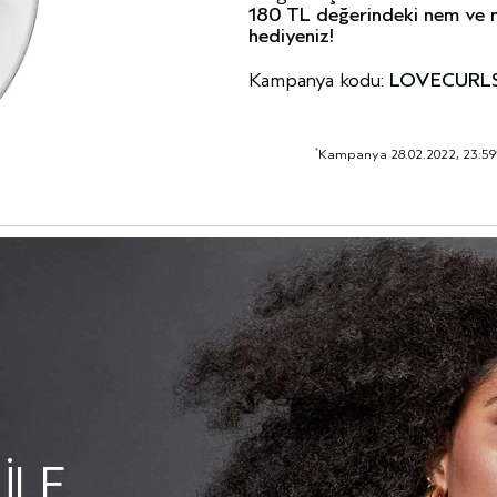
180 TL değerindeki nem ve 
hediyeniz!
Kampanya kodu:
LOVECURL
Kampanya 28.02.2022, 23:59’a k
*
ILE