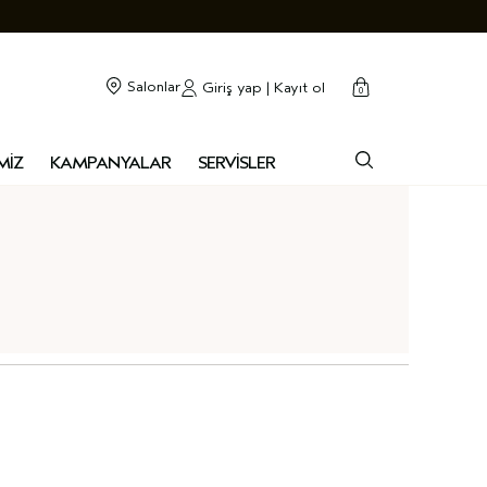
cart
kapalı
Salonlar
Giriş yap | Kayıt ol
0
MİZ
KAMPANYALAR
SERVİSLER