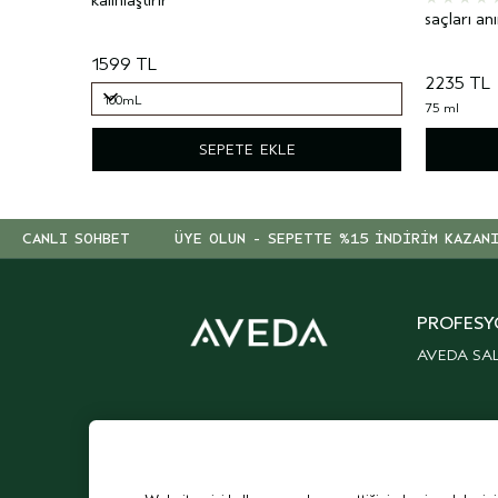
saçları anı
1599 TL
2235 TL
100mL
75 ml
100mL
SEPETE EKLE
CANLI SOHBET
ÜYE OLUN - SEPETTE %15 İNDİRİM KAZAN
PROFESY
AVEDA SA