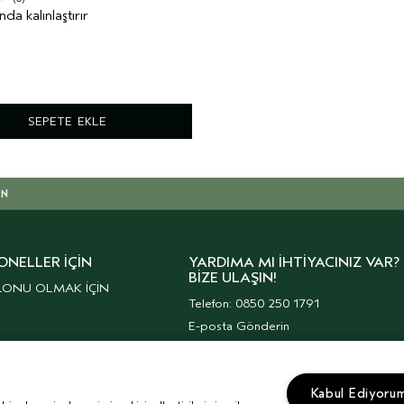
nda kalınlaştırır
SEPETE EKLE
IN
ONELLER İÇIN
YARDIMA MI İHTIYACINIZ VAR?
BIZE ULAŞIN!
LONU OLMAK İÇİN
Telefon: 0850 250 1791
E-posta Gönderin
Müşteri Hizmetleri
Kurumsal Haberler
Kabul Ediyoru