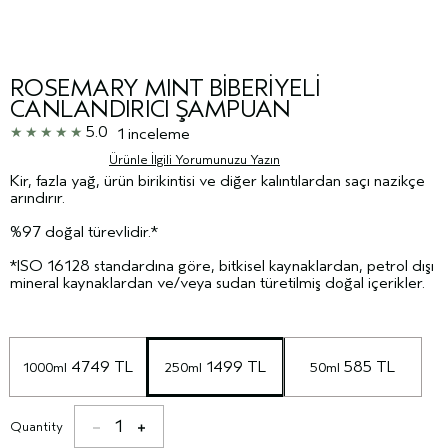
ROSEMARY MINT BİBERİYELİ
CANLANDIRICI ŞAMPUAN
5.0
1 inceleme
Ürünle İlgili Yorumunuzu Yazın
Kir, fazla yağ, ürün birikintisi ve diğer kalıntılardan saçı nazikçe
arındırır.
%97 doğal türevlidir.*
*ISO 16128 standardına göre, bitkisel kaynaklardan, petrol dışı
mineral kaynaklardan ve/veya sudan türetilmiş doğal içerikler.
 4749 TL
 1499 TL
 585 TL
1000ml
250ml
50ml
1
Quantity