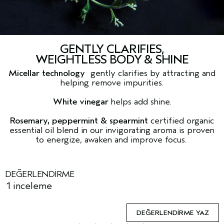
GENTLY CLARIFIES,
WEIGHTLESS BODY & SHINE
Micellar technology
gently clarifies by attracting and
helping remove impurities.
White vinegar
helps add shine.
Rosemary, peppermint & spearmint
certified organic
essential oil blend in our invigorating aroma is proven
to energize, awaken and improve focus.
DEĞERLENDIRME
1 inceleme
DEĞERLENDIRME YAZ