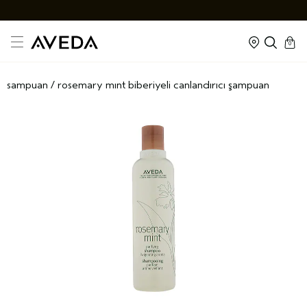
cart
kapal
0
sampuan
/
rosemary mint bi̇beri̇yeli̇ canlandirici şampuan