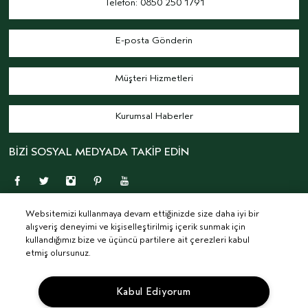
Telefon: 0850 250 1791
E-posta Gönderin
Müşteri Hizmetleri
Kurumsal Haberler
BİZİ SOSYAL MEDYADA TAKİP EDİN
Websitemizi kullanmaya devam ettiğinizde size daha iyi bir
alışveriş deneyimi ve kişiselleştirilmiş içerik sunmak için
kullandığımız bize ve üçüncü partilere ait çerezleri kabul
etmiş olursunuz.
© AVEDA CORP.
ŞARTLAR & KOŞULLAR
GIZLILIK POLITIKASI
İLGI ALANINA DAYALI REKLAMLAR
KVKK AYDINLATMA METNİ
Kabul Ediyorum
TEDARIKÇI İLIŞKILER
KARIYER
SITE ÇEREZLERINI YÖNET