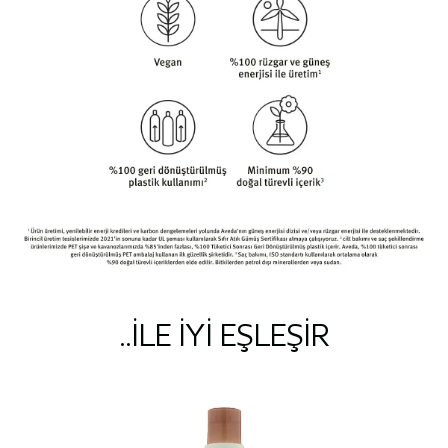
..ILE IYI EŞLEŞIR