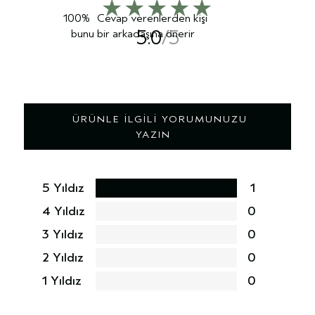
100%
Cevap verenlerden kişi
5.0
bunu bir arkadaşına önerir
ÜRÜNLE İLGILI YORUMUNUZU
YAZIN
5 Yıldız
1
4 Yıldız
0
3 Yıldız
0
2 Yıldız
0
1 Yıldız
0