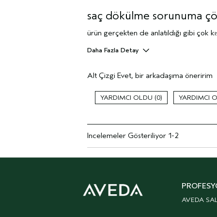
saç dökülme sorunuma ç
ürün gerçekten de anlatıldığı gibi çok 
Daha Fazla Detay
Cinsiyet
Alt Çizgi
Evet, bir arkadaşıma öneririm
Yaş aralığı
Saç tipi
0
Saç Endişesi
Cilt Tipi
Aveda Artisti
Incelemeler Gösteriliyor
1-2
Bir çekiliş / yarışmada değerlendirild
PROFESY
AVEDA SA