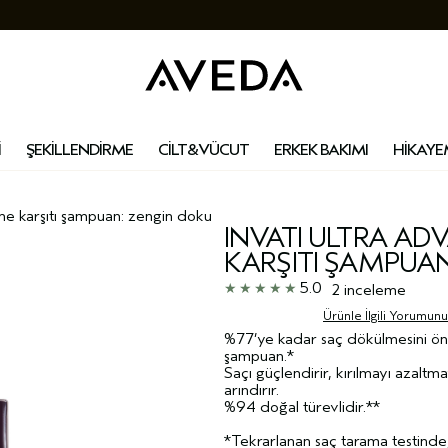
İ
ŞEKİLLENDİRME
CİLT&VÜCUT
ERKEK BAKIMI
HİKAYE
e karşiti şampuan: zengi̇n doku
INVATI ULTRA A
KARŞITI ŞAMPUA
5.0
2 inceleme
Ürünle İlgili Yorumun
%77’ye kadar saç dökülmesini ön
şampuan.*
Saçı güçlendirir, kırılmayı azaltm
arındırır.
%94 doğal türevlidir.**
*Tekrarlanan saç tarama testind