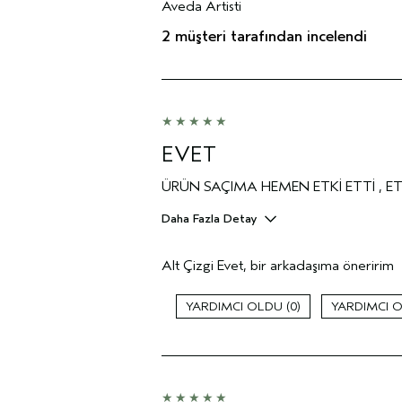
Aveda Artisti
Yorumları Aveda Artisti ile filtrele
2 müşteri tarafından incelendi
EVET
ÜRÜN SAÇIMA HEMEN ETKİ ETTİ , E
Daha Fazla Detay
Cinsiyet
Alt Çizgi
Evet, bir arkadaşıma öneririm
Yaş aralığı
Saç tipi
0
Saç Endişesi
Cilt Tipi
Aveda Artisti
Bir çekiliş / yarışmada değerlendirild