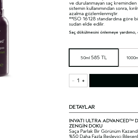
ve durulanmayan saç kreminden o
sistemin kullanımından sonra, kı
azalma gözlemlenmiştir.
**ISO 16128 standardına göre bit
sudan elde edilir.
Saç dökülmesini önlemeye yardımcı, ort
 585 TL
50ml
1000m
1
DETAYLAR
INVATI ULTRA ADVANCED™ 
ZENGİN DOKU
Saça Parlak Bir Görünüm Kazandır
%50 Daha Fazla Besleyici Bileşenl