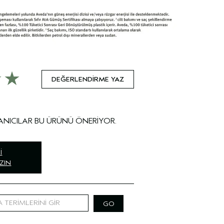
DEĞERLENDIRME YAZ
I
ZIN