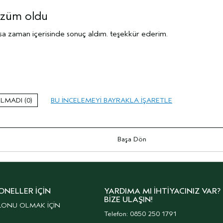
özüm oldu
kısa zaman içerisinde sonuç aldım. teşekkür ederim.
Kadın
35-44 arası
Orta
0
BU INCELEMEYI BAYRAKLA IŞARETLE
hasarlı
karma
Hayır
Başa Dön
i
Hayır
ONELLER İÇIN
YARDIMA MI İHTIYACINIZ VAR?
BIZE ULAŞIN!
LONU OLMAK İÇİN
Telefon: 0850 250 1791