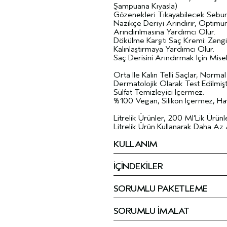
Şampuana Kıyasla)
Gözenekleri Tıkayabilecek Sebum 
Nazikçe Deriyi Arındırır, Optimu
Arındırılmasına Yardımcı Olur.
Dökülme Karşıtı Saç Kremi: Zengi
Kalınlaştırmaya Yardımcı Olur.
Saç Derisini Arındırmak Için Mise
Orta Ile Kalın Telli Saçlar, Normal
Dermatolojik Olarak Test Edilmişti
Sülfat Temizleyici Içermez.
%100 Vegan, Silikon Içermez, Ha
Litrelik Ürünler, 200 Ml’Lik Ürünl
Litrelik Ürün Kullanarak Daha Az 
KULLANIM
İÇİNDEKİLER
SORUMLU PAKETLEME
SORUMLU İMALAT