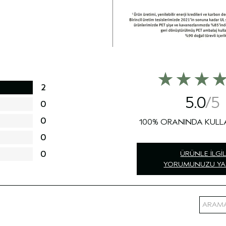
2
5.0
0
0
100%
0
0
ÜRÜNLE İLGIL
YORUMUNUZU YA