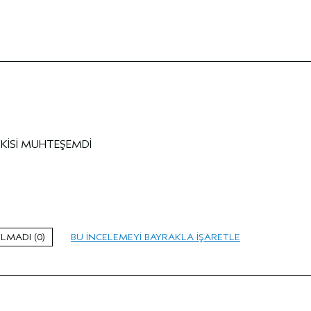
TKİSİ MUHTEŞEMDİ
Kadın
25-34 arası
Orta
0
BU INCELEMEYI BAYRAKLA IŞARETLE
hacimli
normal
Hayır
i
Evet