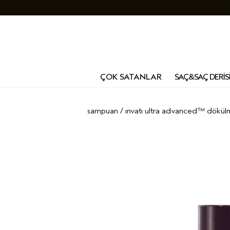
ÇOK SATANLAR
SAÇ&SAÇ DERİS
sampuan
/
invati ultra advanced™ dökülm