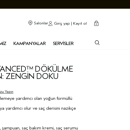
cart
kapalı
Salonlar
Giriş yap | Kayıt ol
0
MİZ
KAMPANYALAR
SERVİSLER
DVANCED™ DÖKÜLME
N: ZENGİN DOKU
uzu Yazın
lemeye yardımcı olan yoğun formüllü
aya yardımcı olur ve saç derisini nazikçe
e, şampuan, saç bakım kremi, saç serumu