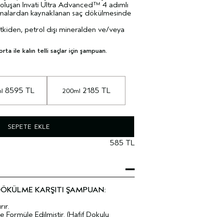
luşan Invati Ultra Advanced™ 4 adımlı
rılmalardan kaynaklanan saç dökülmesinde
kiden, petrol dışı mineralden ve/veya
a ile kalın telli saçlar için şampuan.
 8595 TL
 2185 TL
l
200ml
SEPETE EKLE
585 TL
DÖKÜLME KARŞITI ŞAMPUAN:
ır.
e Formüle Edilmiştir. (Hafif Dokulu