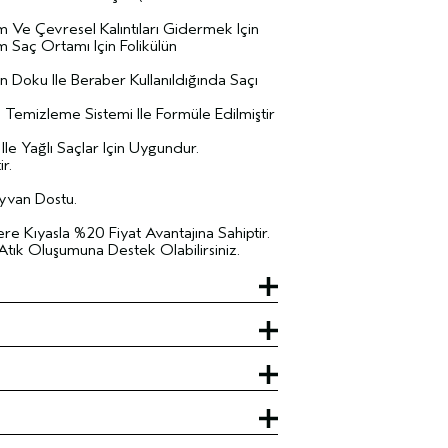
Ve Çevresel Kalıntıları Gidermek Için
m Saç Ortamı Için Folikülün
n Doku Ile Beraber Kullanıldığında Saçı
l Temizleme Sistemi Ile Formüle Edilmiştir
 Ile Yağlı Saçlar Için Uygundur.
r.
yvan Dostu.
ere Kıyasla %20 Fiyat Avantajına Sahiptir.
Atık Oluşumuna Destek Olabilirsiniz.