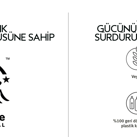
IK
GÜCÜNÜ 
ÜSÜNE SAHIP
SÜRDÜRÜ