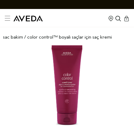
cart
kapal
0
sac bakim
/
color control™ boyali saçlar i̇çi̇n saç kremi̇