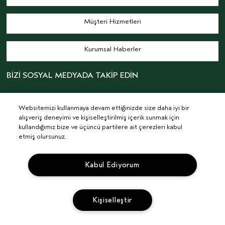
Müşteri Hizmetleri
Kurumsal Haberler
BİZİ SOSYAL MEDYADA TAKİP EDİN
Websitemizi kullanmaya devam ettiğinizde size daha iyi bir
alışveriş deneyimi ve kişiselleştirilmiş içerik sunmak için
kullandığımız bize ve üçüncü partilere ait çerezleri kabul
etmiş olursunuz.
© AVEDA CORP.
ŞARTLAR & KOŞULLAR
GIZLILIK POLITIKASI
Kabul Ediyorum
İLGI ALANINA DAYALI REKLAMLAR
KVKK AYDINLATMA METNİ
TEDARIKÇI İLIŞKILER
KARIYER
SITE ÇEREZLERINI YÖNET
Kişiselleştir
SEPETE EKLE