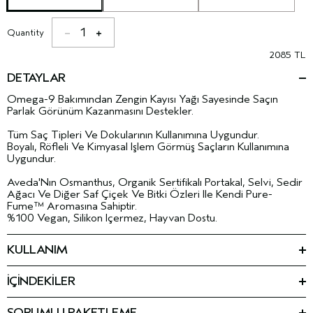
1
Quantity
2085 TL
DETAYLAR
Omega-9 Bakımından Zengin Kayısı Yağı Sayesinde Saçın
Parlak Görünüm Kazanmasını Destekler.
Tüm Saç Tipleri Ve Dokularının Kullanımına Uygundur.
Boyalı, Röfleli Ve Kimyasal Işlem Görmüş Saçların Kullanımına
Uygundur.
Aveda'Nın Osmanthus, Organik Sertifikalı Portakal, Selvi, Sedir
Ağacı Ve Diğer Saf Çiçek Ve Bitki Özleri Ile Kendi Pure-
Fume™ Aromasına Sahiptir.
%100 Vegan, Silikon Içermez, Hayvan Dostu.
KULLANIM
1. Color control boyalı saçlar için şampuandan sonra uygulayın.
2. Islak saça kökten uca masaj yapın.
İÇİNDEKİLER
3. Durulayın.
Ingredients: Water\Aqua\Eau, Cetearyl Alcohol,
Stearamidopropyl Dimethylamine, Behentrimonium
En iyi sonuçlar için, size özel hazırlanmış Aveda %100 vegan
SORUMLU PAKETLEME