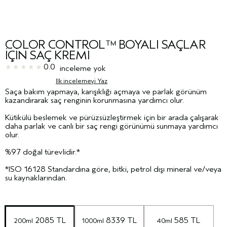
COLOR CONTROL™ BOYALI SAÇLAR
İÇİN SAÇ KREMİ
0.0
inceleme yok
Ilk incelemeyi Yaz
Saça bakım yapmaya, karışıklığı açmaya ve parlak görünüm
kazandırarak saç renginin korunmasına yardımcı olur.
Kütikülü beslemek ve pürüzsüzleştirmek için bir arada çalışarak
daha parlak ve canlı bir saç rengi görünümü sunmaya yardımcı
olur.
%97 doğal türevlidir.*
*ISO 16128 Standardına göre, bitki, petrol dışı mineral ve/veya
su kaynaklarından.
 2085 TL
 8339 TL
 585 TL
200ml
1000ml
40ml