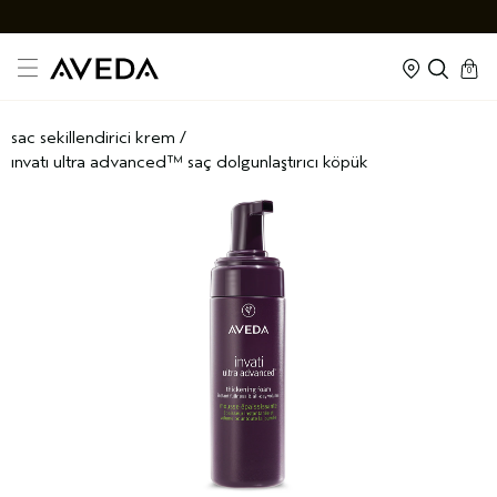
cart
kapal
0
sac sekillendirici krem
/
invati ultra advanced™ saç dolgunlaştirici köpük