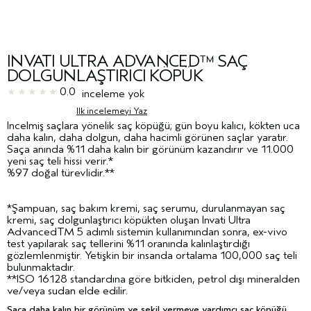
INVATI ULTRA ADVANCED™ SAÇ
DOLGUNLAŞTIRICI KÖPÜK
0.0
inceleme yok
Ilk incelemeyi Yaz
İncelmiş saçlara yönelik saç köpüğü; gün boyu kalıcı, kökten uca
daha kalın, daha dolgun, daha hacimli görünen saçlar yaratır.
Saça anında %11 daha kalın bir görünüm kazandırır ve 11.000
yeni saç teli hissi verir.*
%97 doğal türevlidir.**
*Şampuan, saç bakım kremi, saç serumu, durulanmayan saç
kremi, saç dolgunlaştırıcı köpükten oluşan Invati Ultra
AdvancedTM 5 adımlı sistemin kullanımından sonra, ex-vivo
test yapılarak saç tellerini %11 oranında kalınlaştırdığı
gözlemlenmiştir. Yetişkin bir insanda ortalama 100,000 saç teli
bulunmaktadır.
**ISO 16128 standardına göre bitkiden, petrol dışı mineralden
ve/veya sudan elde edilir.
Saça daha kalın bir görünüm ve şekil vermeye yardımcı saç köpüğü.