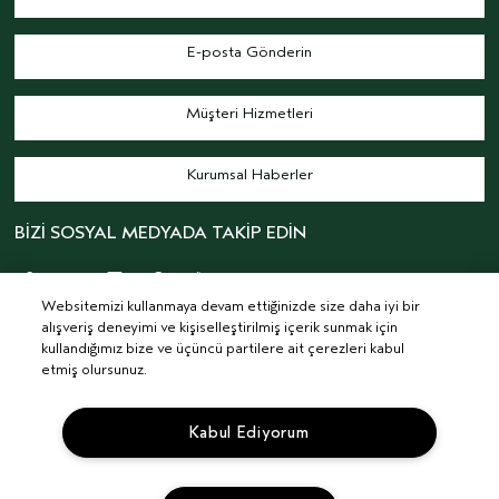
E-posta Gönderin
Müşteri Hizmetleri
Kurumsal Haberler
BİZİ SOSYAL MEDYADA TAKİP EDİN
Websitemizi kullanmaya devam ettiğinizde size daha iyi bir
alışveriş deneyimi ve kişiselleştirilmiş içerik sunmak için
kullandığımız bize ve üçüncü partilere ait çerezleri kabul
etmiş olursunuz.
© AVEDA CORP.
ŞARTLAR & KOŞULLAR
GIZLILIK POLITIKASI
Kabul Ediyorum
İLGI ALANINA DAYALI REKLAMLAR
KVKK AYDINLATMA METNİ
TEDARIKÇI İLIŞKILER
KARIYER
SITE ÇEREZLERINI YÖNET