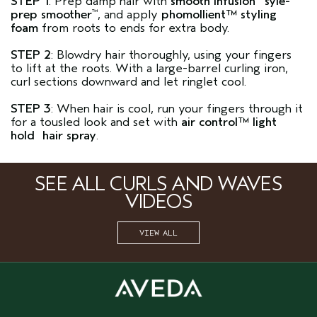
STEP 1
: Prep damp hair with
smooth infusion
syle-
prep smoother
, and apply
phomollient™ styling
™
foam
from roots to ends for extra body.
STEP 2
: Blowdry hair thoroughly, using your fingers
to lift at the roots. With a large-barrel curling iron,
curl sections downward and let ringlet cool.
STEP 3
: When hair is cool, run your fingers through it
for a tousled look and set with
air control™ light
hold hair spray
.
SEE ALL CURLS AND WAVES
VIDEOS
VIEW ALL