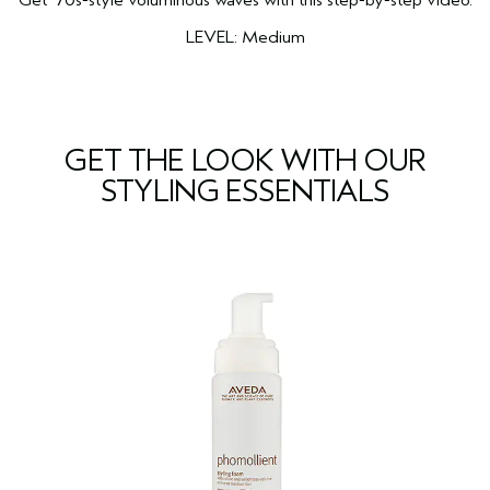
Get ‘70s-style voluminous waves with this step-by-step video.
LEVEL: Medium
GET THE LOOK WITH OUR
STYLING ESSENTIALS