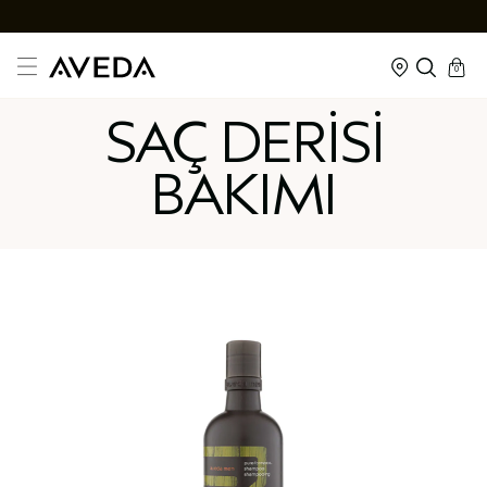
cart
kapalı
0
SAÇ DERİSİ
BAKIMI