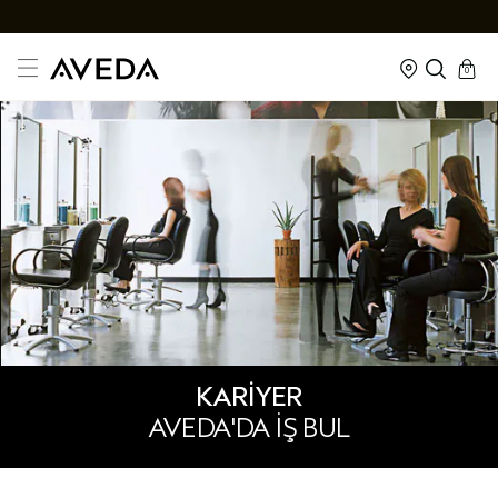
cart
kapalı
0
KARİYER
AVEDA'DA İŞ BUL