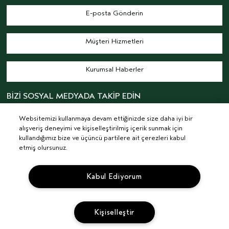
E-posta Gönderin
Müşteri Hizmetleri
Kurumsal Haberler
BİZİ SOSYAL MEDYADA TAKİP EDİN
Websitemizi kullanmaya devam ettiğinizde size daha iyi bir
alışveriş deneyimi ve kişiselleştirilmiş içerik sunmak için
kullandığımız bize ve üçüncü partilere ait çerezleri kabul
etmiş olursunuz.
© AVEDA CORP.
ŞARTLAR & KOŞULLAR
GIZLILIK POLITIKASI
Kabul Ediyorum
İLGI ALANINA DAYALI REKLAMLAR
KVKK AYDINLATMA METNİ
TEDARIKÇI İLIŞKILER
KARIYER
SITE ÇEREZLERINI YÖNET
Kişiselleştir