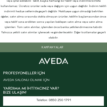
veya iptal edilebilir. Teklif, başka herhangi bir teklif veya indirimle birlikte
kullanılamaz. Ücretsiz ürünler iade veya değişim için uygun değildir. İndirim teklifi
indirimli hediye setlerinde geçerli değildir. Nakliyeye uygun olmadığı belirtilen
öğeler; satın alma sırasında stokta olmayan ürünler; teklifin başlamasından önce
veya teklif sona erdikten sonra yapılan bekleyen satın alma veya satın alma
işlemleri. Tüm satın alımlar, işlemden önce banka yetkilendirmesine tabidir.
Yalnızca yetkili satın alımlar işlenecek ve gönderilecektir. Diğer kısıtlamalar geçerli
olabilir.
KAMPANYALAR
PROFESYONELLER İÇIN
AVEDA SALONU OLMAK İÇİN
YARDIMA MI İHTIYACINIZ VAR?
BIZE ULAŞIN!
Telefon: 0850 250 1791