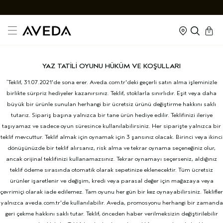
cart
kapalı
0
YAZ TATİLİ OYUNU HÜKÜM VE KOŞULLARI
Teklif, 31.07.2021'de sona erer. Aveda.com.tr'deki geçerli satın alma işleminizle
*
birlikte sürpriz hediyeler kazanırsınız. Teklif, stoklarla sınırlıdır. Eşit veya daha
büyük bir ürünle sunulan herhangi bir ücretsiz ürünü değiştirme hakkını saklı
tutarız. Sipariş başına yalnızca bir tane ürün hediye edilir. Teklifinizi ileriye
taşıyamaz ve sadece oyun süresince kullanılabilirsiniz. Her siparişte yalnızca bir
teklif mevcuttur. Teklif almak için oynamak için 3 şansınız olacak. Birinci veya ikinci
dönüşünüzde bir teklif alırsanız, risk alma ve tekrar oynama seçeneğiniz olur,
ancak orijinal teklifinizi kullanamazsınız. Tekrar oynamayı seçerseniz, aldığınız
teklif ödeme sırasında otomatik olarak sepetinize eklenecektir. Tüm ücretsiz
ürünler işaretlenir ve değişim, kredi veya parasal değer için mağazaya veya
çevrimiçi olarak iade edilemez. Tam oyunu her gün bir kez oynayabilirsiniz. Teklifler
yalnızca aveda.com.tr'de kullanılabilir. Aveda, promosyonu herhangi bir zamanda
geri çekme hakkını saklı tutar. Teklif, önceden haber verilmeksizin değiştirilebilir