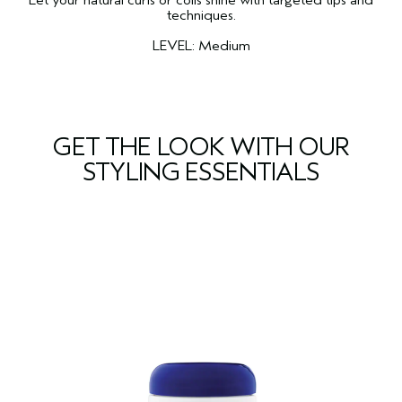
Let your natural curls or coils shine with targeted tips and
techniques.
LEVEL: Medium
GET THE LOOK WITH OUR
STYLING ESSENTIALS