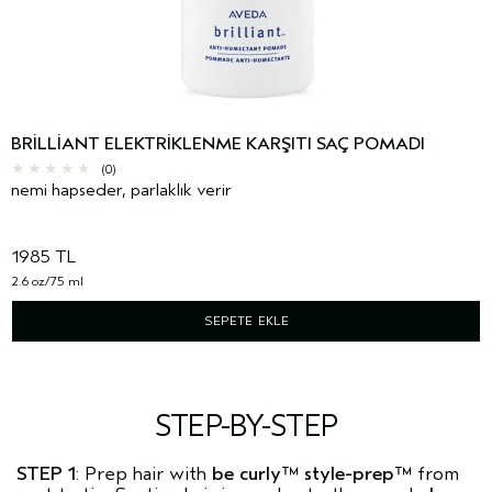
BRILLIANT ELEKTRIKLENME KARŞITI SAÇ POMADI
(0)
nemi hapseder, parlaklık verir
1985 TL
2.6 oz/75 ml
SEPETE EKLE
STEP-BY-STEP
STEP 1
: Prep hair with
be curly™ style-prep™
from