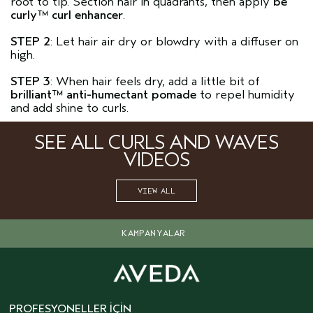
root to tip. Section hair in quadrants, then apply
be
curly™ curl enhancer
.
STEP 2
: Let hair air dry or blowdry with a diffuser on
high.
STEP 3
: When hair feels dry, add a little bit of
brilliant™ anti-humectant pomade
to repel humidity
and add shine to curls.
SEE ALL CURLS AND WAVES
VIDEOS
VIEW ALL
KAMPANYALAR
PROFESYONELLER İÇIN