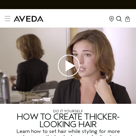
cart
kapalı
0
DO IT YOURSELF
HOW TO CREATE THICKER-
LOOKING HAIR
Learn how to set hair while styling for more