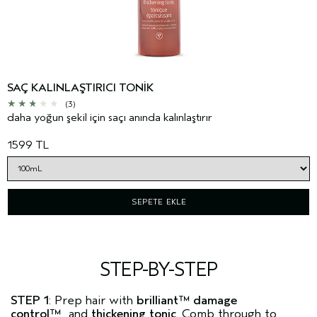
SAÇ KALINLAŞTIRICI TONIK
(3)
daha yoğun şekil için saçı anında kalınlaştırır
1599 TL
SEPETE EKLE
STEP-BY-STEP
STEP 1
: Prep hair with
brilliant™ damage
control™
and
thickening tonic
. Comb through to