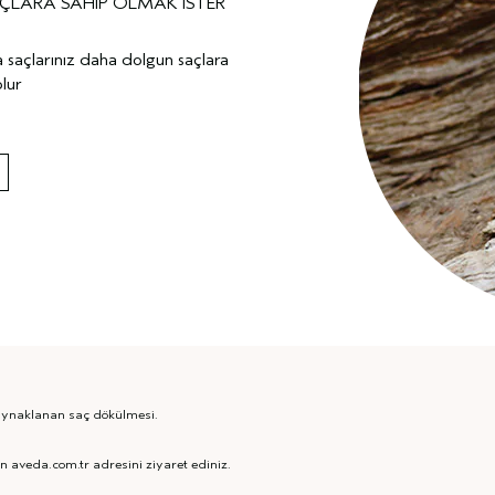
AÇLARA SAHİP OLMAK İSTER
a saçlarınız daha dolgun saçlara
lur
 kaynaklanan saç dökülmesi.
in aveda.com.tr adresini ziyaret ediniz.