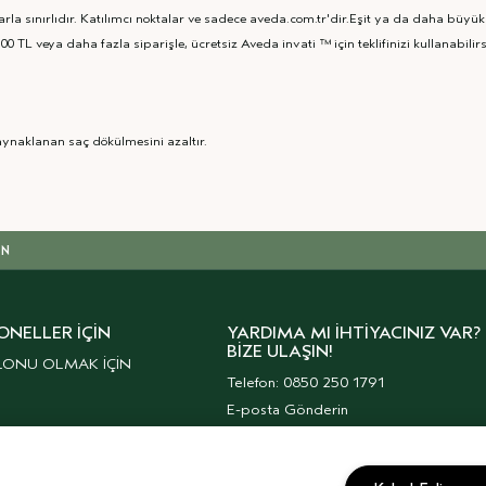
arla sınırlıdır. Katılımcı noktalar ve sadece aveda.com.tr'dir.Eşit ya da daha büyük
0 TL veya daha fazla siparişle, ücretsiz Aveda invati ™ için teklifinizi kullanabilirs
kaynaklanan saç dökülmesini azaltır.
IN
ONELLER İÇIN
YARDIMA MI İHTIYACINIZ VAR?
BIZE ULAŞIN!
LONU OLMAK İÇİN
Telefon: 0850 250 1791
E-posta Gönderin
Müşteri Hizmetleri
Kurumsal Haberler