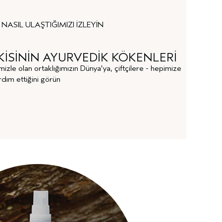
ASIL ULAŞTIĞIMIZI İZLEYİN
KİSİNİN AYURVEDİK KÖKENLERİ
imizle olan ortaklığımızın Dünya'ya, çiftçilere - hepimize
ardım ettiğini görün