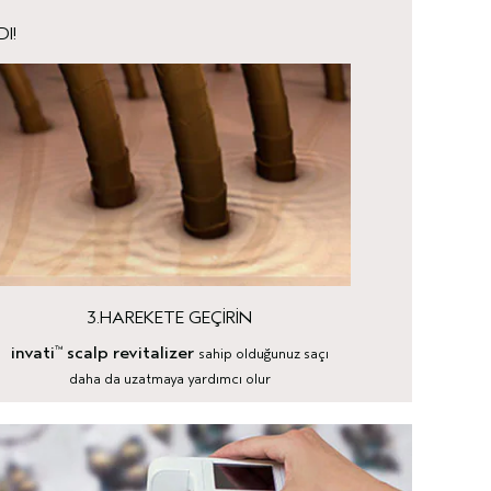
I!
3.HAREKETE GEÇİRİN
invati
scalp revitalizer
™
sahip olduğunuz saçı
daha da uzatmaya yardımcı olur