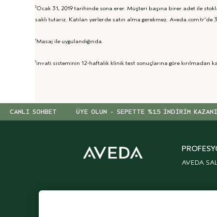
Ocak 31, 2019 tarihinde sona erer. Müşteri başına birer adet ile stokl
3
saklı tutarız. Katılan yerlerde satın alma gerekmez. Aveda.com.tr'de 30
Masaj ile uygulandığında.
4
invati sisteminin 12-haftalık klinik test sonuçlarına göre kırılmadan 
5
CANLI SOHBET
ÜYE OLUN - SEPETTE %15 İNDİRİM KAZAN
PROFESY
AVEDA SA