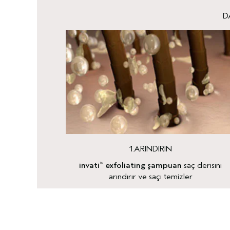
D
1.ARINDIRIN
invati
exfoliating şampuan
saç derisini
™
arındırır ve saçı temizler