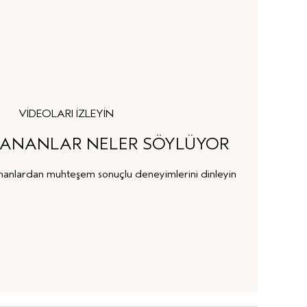
VİDEOLARI İZLEYİN
LLANANLAR NELER SÖYLÜYOR
ananlardan muhteşem sonuçlu deneyimlerini dinleyin