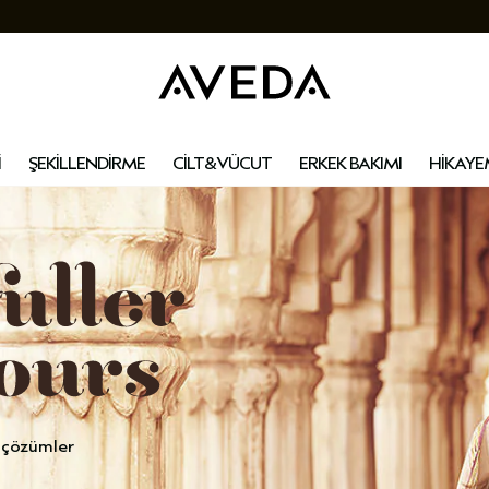
İ
ŞEKİLLENDİRME
CİLT&VÜCUT
ERKEK BAKIMI
HİKAYE
 çözümler