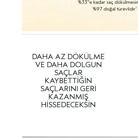
%33
'e kadar saç dökülmesin
1
%97 doğal türevlidir
1
DAHA AZ DÖKÜLME
VE DAHA DOLGUN
SAÇLAR
KAYBETTİĞİN
SAÇLARINI GERİ
KAZANMIŞ
HİSSEDECEKSİN