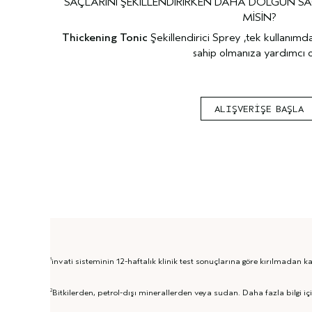
SAÇLARINI ŞEKİLLENDİRİRKEN DAHA DOLGUN S
MİSİN?
Thickening Tonic
Şekillendirici Sprey ,tek kullanımd
sahip olmanıza yardımcı o
ALIŞVERİŞE BAŞLA
invati sisteminin 12-haftalık klinik test sonuçlarına göre kırılmadan
1
Bitkilerden, petrol-dışı minerallerden veya sudan. Daha fazla bilgi iç
2